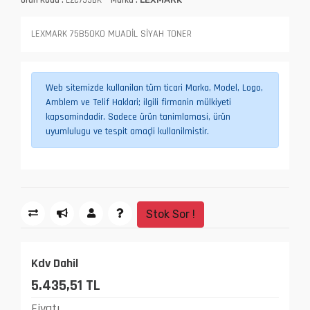
LEXMARK 75B50K0 MUADİL SİYAH TONER
Web sitemizde kullanilan tüm ticari Marka, Model, Logo,
Amblem ve Telif Haklari; ilgili firmanin mülkiyeti
kapsamindadir. Sadece ürün tanimlamasi, ürün
uyumlulugu ve tespit amaçli kullanilmistir.
Stok Sor !
Kdv Dahil
5.435,51 TL
Fiyatı