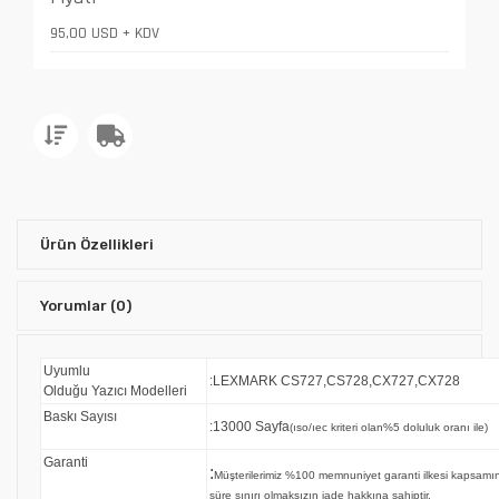
95,00 USD + KDV
Ürün Özellikleri
Yorumlar
(0)
Uyumlu
:LEXMARK CS727,CS728,CX727,CX728
Olduğu Yazıcı Modelleri
Baskı Sayısı
:13000 Sayfa
(ıso/ıec kriteri olan%5 doluluk oranı ile)
Garanti
:
Müşterilerimiz %100 memnuniyet garanti ilkesi kapsa
süre sınırı olmaksızın iade hakkına sahiptir.