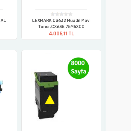
NAL
LEXMARK CS632 Muadil Mavi
LEXMARK
Toner,CX635,75M5XC0
Toner,
4.005,11 TL