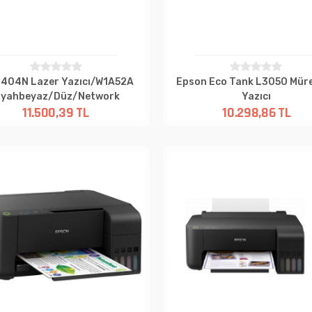
404N Lazer Yazıcı/W1A52A
Epson Eco Tank L3050 Mür
iyahbeyaz/Düz/Network
Yazıcı
11.500,39 TL
10.298,86 TL
Renkli/Fotokopi/Tarayıcı/