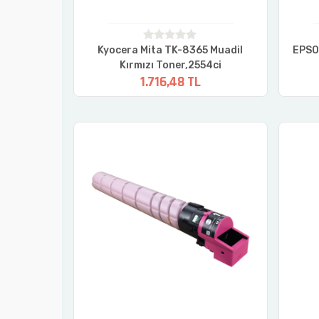
DİL SARI
Kyocera Mita TK-8365 Muadil
EPSO
ECOSYS
Kırmızı Toner,2554ci
1.716,48 TL
A4000cifx
R