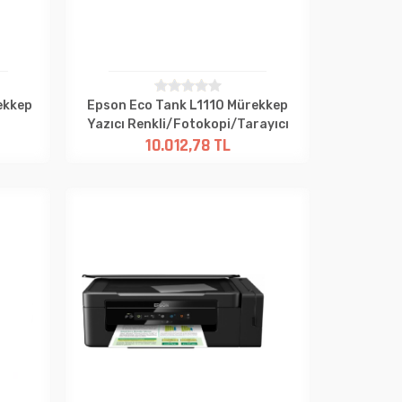
ekkep
Epson Eco Tank L1110 Mürekkep
HP İnktank
Yazıcı Renkli/Fotokopi/Tarayıcı
Yazıcı 
10.012,78 TL
Wi-Fi