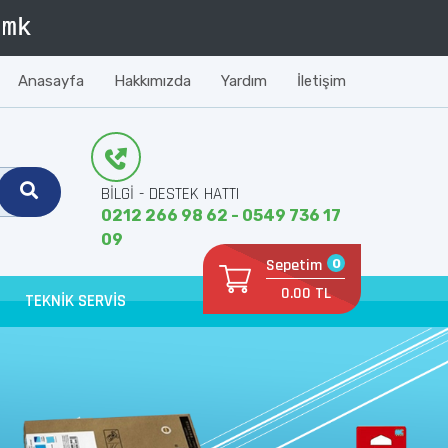
Anasayfa
Hakkımızda
Yardım
İletişim
BİLGİ - DESTEK HATTI
0212 266 98 62 - 0549 736 17
09
Sepetim
0
0.00 TL
TEKNİK SERVİS