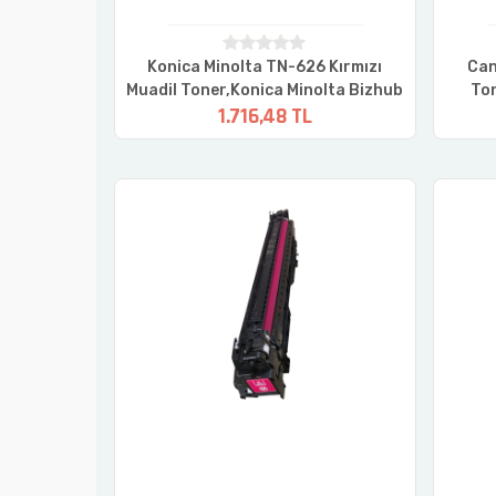
NAL SARI
Konica Minolta TN-626 Kırmızı
Can
COSYS
Muadil Toner,Konica Minolta Bizhub
To
1.716,48 TL
A3500cifx
C450i,C550i,C650i Kırmızı Muadil
R
Toner
Ton