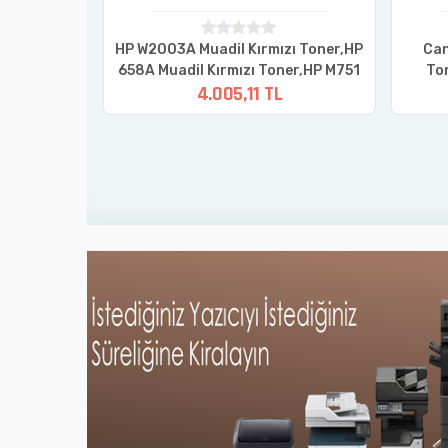
 Orjinal
HP W2003A Muadil Kırmızı Toner,HP
Can
Mita TK8365
658A Muadil Kırmızı Toner,HP M751
To
4.005,11 TL
 Taskalfa
Muadil Toner
oner
Ton