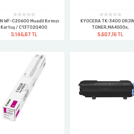
N WF-C20600 Muadil Kırmızı
KYOCERA TK-3400 ORJİ
Kartuş / C13T02Q400
TONER,MA4500x,
3.146,87 TL
5.607,16 TL
MA4500fx,PA4500x