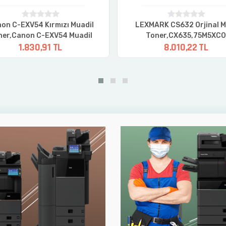
on C-EXV54 Kırmızı Muadil
LEXMARK CS632 Orjinal M
ner,Canon C-EXV54 Muadil
Toner,CX635,75M5XC
1.830,91 TL
8.010,22 TL
Toner,Canon IR-C3025i
er,Canon IR-C3125i Toner