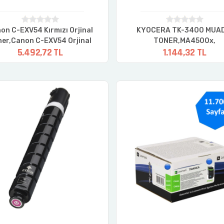
on C-EXV54 Kırmızı Orjinal
KYOCERA TK-3400 MUAD
ner,Canon C-EXV54 Orjinal
TONER,MA4500x,
5.492,72 TL
1.144,32 TL
Toner,Canon IR-C3025i
MA4500fx,PA4500x
er,Canon IR-C3125i Toner