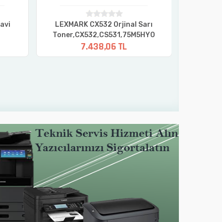
avi
LEXMARK CX532 Orjinal Sarı
LEXMAR
0
Toner,CX532,CS531,75M5HY0
Toner,
7.438,06 TL