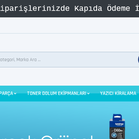
 PARÇA
TONER DOLUM EKİPMANLARI
YAZICI KİRALAMA