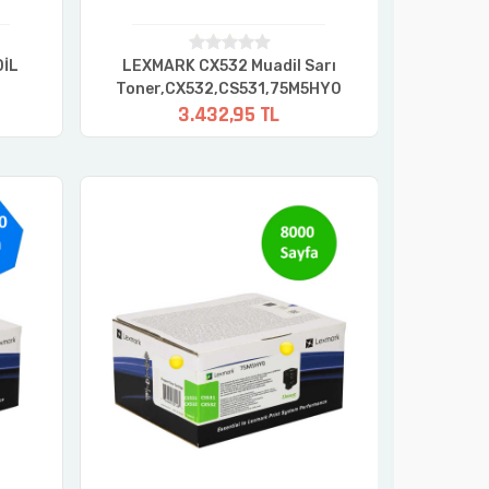
İL
LEXMARK CX532 Muadil Sarı
LEXMARK
Toner,CX532,CS531,75M5HY0
Toner,
3.432,95 TL