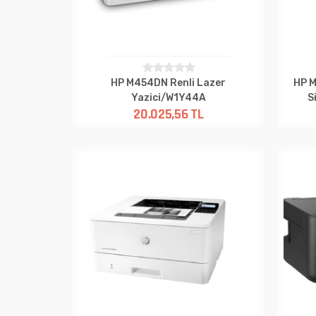
HP M454DN Renli Lazer
HP M
Yazici/W1Y44A
S
20.025,56 TL
Renkli/Network/Dubleks