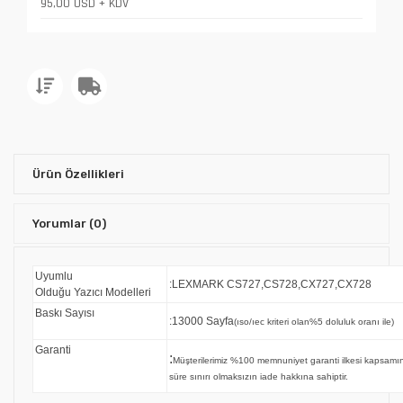
95,00 USD + KDV
Ürün Özellikleri
Yorumlar
(0)
Uyumlu
:LEXMARK CS727,CS728,CX727,CX728
Olduğu Yazıcı Modelleri
Baskı Sayısı
:13000 Sayfa
(ıso/ıec kriteri olan%5 doluluk oranı ile)
Garanti
:
Müşterilerimiz %100 memnuniyet garanti ilkesi kapsa
süre sınırı olmaksızın iade hakkına sahiptir.