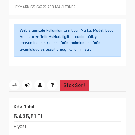
LEXMARK CS-CX727,728 MAVİ TONER
Web sitemizde kullanilan tüm ticari Marka, Model, Logo,
Amblem ve Telif Haklari; ilgili firmanin mülkiyeti
kapsamindadir. Sadece ürün tanimlamasi, ürün
uyumlulugu ve tespit amaçli kullanilmistir.
Stok Sor !
Kdv Dahil
5.435,51 TL
Fiyatı