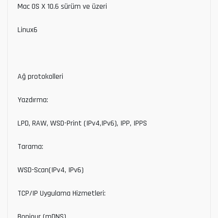
Mac OS X 10.6 sürüm ve üzeri
Linux6
Ağ protokolleri
Yazdırma:
LPD, RAW, WSD-Print (IPv4,IPv6), IPP, IPPS
Tarama:
WSD-Scan(IPv4, IPv6)
TCP/IP Uygulama Hizmetleri:
Bonjour (mDNS)