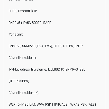
DHCP, Otomatik IP
DHCPv6 (IPv6), BOOTP, RARP
Yönetim:
SNMPv1, SNMPv3 (IPv4,IPv6), HTTP, HTTPS, SNTP
Güvenlik (kablolu):
IP/Mac adresi filtreleme, IEEE802.1X, SNMPv3, SSL
(HTTPS/IPPS)
Güvenlik (kablosuz):
WEP (64/128 bit), WPA-PSK (TKIP/AES), WPA2-PSK (AES)