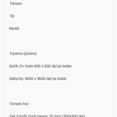
Tarayıcı
Tip
Renkli
Tarama çözümü
Optik: En fazla 600 x 600 dpi'ye kadar
Gelişmiş: 9600 x 9600 dpi'ye kadar
Tarayıcı hızı
Tek taraflı siyah beyaz: 20 ipm (300x300 dpi)