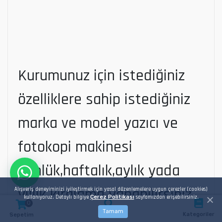
Kurumunuz için istediğiniz
özelliklere sahip istediğiniz
marka ve model yazıcı ve
fotokopi makinesi
günlük,haftalık,aylık yada
yıllık kiralama yapabilirsiniz.
Alışveriş deneyiminizi iyileştirmek için yasal düzenlemelere uygun çerezler (cookies)
kullanıyoruz. Detaylı bilgiye
Çerez Politikası
sayfamızdan erişebilirsiniz.
0
*SARF MALZEME ÜCRETİ ÖDEMEZSİNİZ.
Tamam
Kategoriler
Sepetim
Arama
*TEKNİK SERVİS BAKIM VE ONARIM GİDERİNİZ OLMAZ.