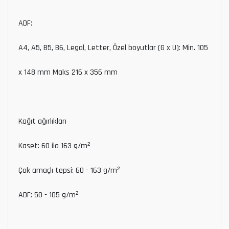
ADF:
A4, A5, B5, B6, Legal, Letter, Özel boyutlar (G x U): Min. 105
x 148 mm Maks 216 x 356 mm
Kağıt ağırlıkları
Kaset: 60 ila 163 g/m²
Çok amaçlı tepsi: 60 - 163 g/m²
ADF: 50 - 105 g/m²