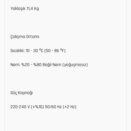
Yaklaşık 11,4 Kg
Çalışma Ortamı
Sıcaklık: 10 - 30 ºC (50 - 86 ºF)
Nem: %20 - %80 Bağıl Nem (yoğuşmasız)
Güç Kaynağı
220-240 V (±%10) 50/60 Hz (±2 Hz)