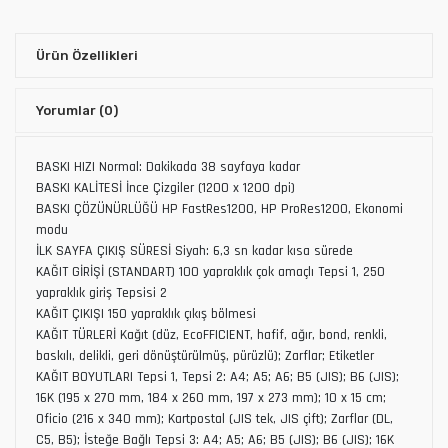
Ürün Özellikleri
Yorumlar
(0)
BASKI HIZI Normal: Dakikada 38 sayfaya kadar
BASKI KALİTESİ İnce Çizgiler (1200 x 1200 dpi)
BASKI ÇÖZÜNÜRLÜĞÜ HP FastRes1200, HP ProRes1200, Ekonomi
modu
İLK SAYFA ÇIKIŞ SÜRESİ Siyah: 6,3 sn kadar kısa sürede
KAĞIT GİRİŞİ (STANDART) 100 yapraklık çok amaçlı Tepsi 1, 250
yapraklık giriş Tepsisi 2
KAĞIT ÇIKIŞI 150 yapraklık çıkış bölmesi
KAĞIT TÜRLERİ Kağıt (düz, EcoFFICIENT, hafif, ağır, bond, renkli,
baskılı, delikli, geri dönüştürülmüş, pürüzlü); Zarflar; Etiketler
KAĞIT BOYUTLARI Tepsi 1, Tepsi 2: A4; A5; A6; B5 (JIS); B6 (JIS);
16K (195 x 270 mm, 184 x 260 mm, 197 x 273 mm); 10 x 15 cm;
Oficio (216 x 340 mm); Kartpostal (JIS tek, JIS çift); Zarflar (DL,
C5, B5); İsteğe Bağlı Tepsi 3: A4; A5; A6; B5 (JIS); B6 (JIS); 16K