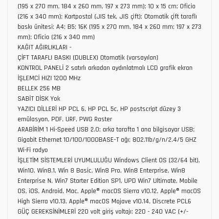
(195 x 270 mm, 184 x 260 mm, 197 x 273 mm); 10 x 15 cm; Oficio
(216 x 340 mm); Kartpostal (JIS tek, JIS çift); Otomatik çift taraflı
baskı ünitesi: A4; B5; 16K (195 x 270 mm, 184 x 260 mm; 197 x 273
mm); Oficio (216 x 340 mm)
KAĞIT AĞIRLIKLARI -
ÇİFT TARAFLI BASKI (DUBLEX) Otomatik (varsayılan)
KONTROL PANELİ 2 satırlı arkadan aydınlatmalı LCD grafik ekran
İŞLEMCİ HIZI 1200 MHz
BELLEK 256 MB
SABİT DİSK Yok
YAZICI DİLLERİ HP PCL 6, HP PCL 5c, HP postscript düzey 3
emülasyon, PDF, URF, PWG Raster
ARABİRİM 1 Hi-Speed USB 2.0; arka tarafta 1 ana bilgisayar USB;
Gigabit Ethernet 10/100/1000BASE-T ağı; 802.11b/g/n/2.4/5 GHZ
Wi-Fi radyo
İŞLETİM SİSTEMLERİ UYUMLULUĞU Windows Client OS (32/64 bit),
Win10, Win8.1, Win 8 Basic, Win8 Pro, Win8 Enterprise, Win8
Enterprise N, Win7 Starter Edition SP1, UPD Win7 Ultimate, Mobile
OS, iOS, Android, Mac, Apple® macOS Sierra v10.12, Apple® macOS
High Sierra v10.13, Apple® macOS Mojave v10.14, Discrete PCL6
GÜÇ GEREKSİNİMLERİ 220 volt giriş voltajı: 220 - 240 VAC (+/-