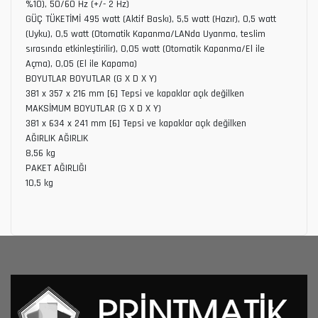
%10), 50/60 Hz (+/- 2 Hz)
GÜÇ TÜKETİMİ 495 watt (Aktif Baskı), 5,5 watt (Hazır), 0,5 watt
(Uyku), 0,5 watt (Otomatik Kapanma/LANda Uyanma, teslim
sırasında etkinleştirilir), 0,05 watt (Otomatik Kapanma/El ile
Açma), 0,05 (El ile Kapama)
BOYUTLAR BOYUTLAR (G X D X Y)
381 x 357 x 216 mm [6] Tepsi ve kapaklar açık değilken
MAKSİMUM BOYUTLAR (G X D X Y)
381 x 634 x 241 mm [6] Tepsi ve kapaklar açık değilken
AĞIRLIK AĞIRLIK
8,56 kg
PAKET AĞIRLIĞI
10,5 kg