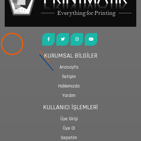
KURUMSAL BİLGİLER
Anasayfa
İletişim
Hakkımızda
Yardım
KULLANICI İŞLEMLERİ
Üye Girişi
Üye Ol
Sepetim