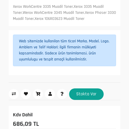
Xerox WorkCentre 3335 Muadil Toner,Xerox 3335 Muadil
Toner,Werox WorkCentre 3345 Muadil Toner,Xerox Phaser 3330
Muadil Toner,Xerox 106R03623 Muadil Toner
Web sitemizde kullanilan tüm ticari Marka, Model, Logo,
Amblem ve Telif Haklari; ilgili firmanin mülkiyeti
kapsamindadir. Sadece ürün tanimlamasi, ürün
uyumlulugu ve tespit amaçli kullanilmistir.
Stokta Var
Kdv Dahil
686,09 TL