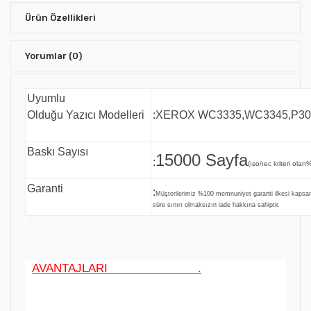
Ürün Özellikleri
Yorumlar
(0)
Uyumlu
Olduğu Yazıcı Modelleri
:XEROX WC3335,WC3345,P30
Baskı Sayısı
15000 Sayfa
:
(ıso/ıec kriteri olan
Garanti
:
Müşterilerimiz %100 memnuniyet garanti ilkesi kaps
süre sınırı olmaksızın iade hakkına sahiptir.
AVANTAJLARI .