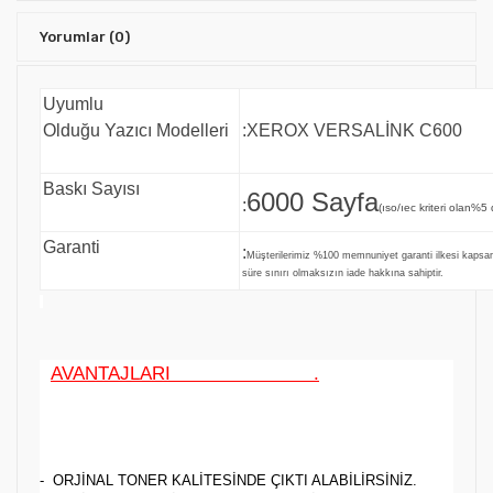
Yorumlar
(0)
Uyumlu
Olduğu Yazıcı Modelleri
:XEROX VERSALİNK C600
Baskı Sayısı
6000 Sayfa
:
(ıso/ıec kriteri olan%5 
Garanti
:
Müşterilerimiz %100 memnuniyet garanti ilkesi kaps
süre sınırı olmaksızın iade hakkına sahiptir.
AVANTAJLARI .
- ORJİNAL TONER KALİTESİNDE ÇIKTI ALABİLİRSİNİZ.