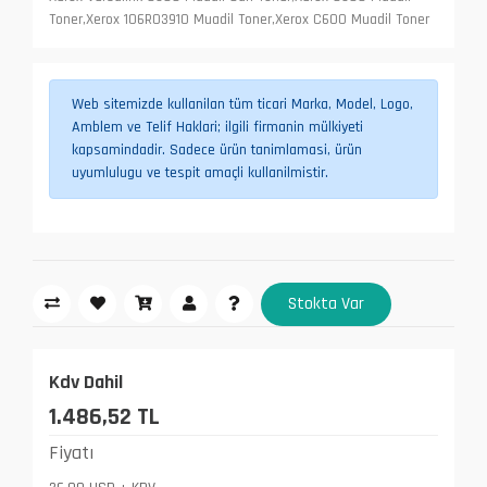
Toner,Xerox 106R03910 Muadil Toner,Xerox C600 Muadil Toner
Web sitemizde kullanilan tüm ticari Marka, Model, Logo,
Amblem ve Telif Haklari; ilgili firmanin mülkiyeti
kapsamindadir. Sadece ürün tanimlamasi, ürün
uyumlulugu ve tespit amaçli kullanilmistir.
Stokta Var
Kdv Dahil
1.486,52 TL
Fiyatı