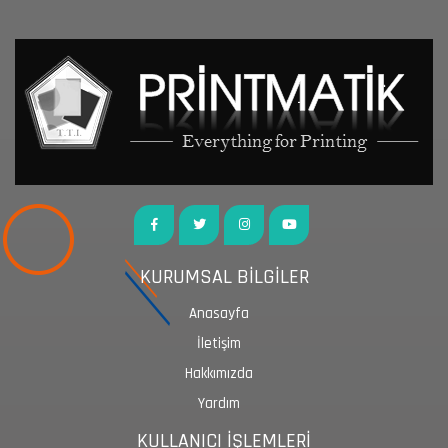
KURUMSAL BİLGİLER
Anasayfa
İletişim
Hakkımızda
Yardım
KULLANICI İŞLEMLERİ