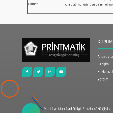
Garanti
kalmadığı her ürünü süre sınırı olmak
KURUMS
Anasayfa
İletişim
Hakkımız
Yardım
Mecidiye Mah.Avni Dilligil Sok.No:42/C Şişli /