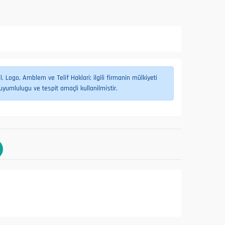
 Logo, Amblem ve Telif Haklari; ilgili firmanin mülkiyeti
umlulugu ve tespit amaçli kullanilmistir.