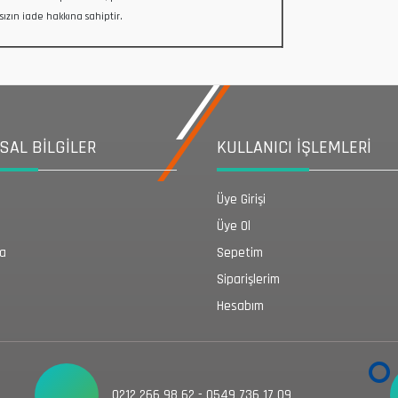
sızın iade hakkına sahiptir.
AL BİLGİLER
KULLANICI İŞLEMLERİ
Üye Girişi
Üye Ol
da
Sepetim
Siparişlerim
Hesabım
0212 266 98 62 - 0549 736 17 09