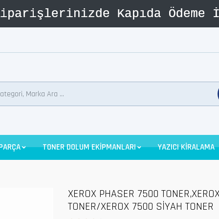
 PARÇA
TONER DOLUM EKİPMANLARI
YAZICI KİRALAMA
XEROX PHASER 7500 TONER,XEROX
TONER/XEROX 7500 SİYAH TONER