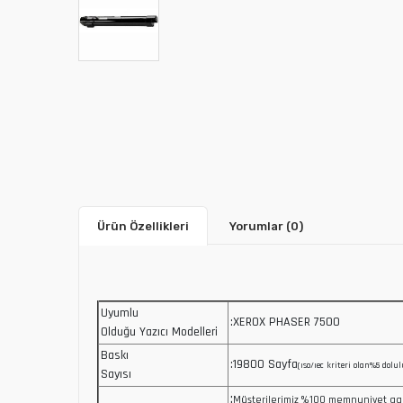
Ürün Özellikleri
Yorumlar
(0)
Uyumlu
:XEROX PHASER 7500
Olduğu Yazıcı Modelleri
Baskı
:19800 Sayfa
(ıso/ıec kriteri olan%5 dolul
Sayısı
:
Müşterilerimiz %100 memnuniyet ga