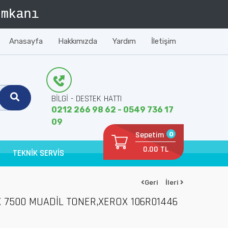
Anasayfa
Hakkımızda
Yardım
İletişim
BİLGİ - DESTEK HATTI
0212 266 98 62 - 0549 736 17
09
Sepetim
0
0.00 TL
TEKNİK SERVİS
Geri
İleri
 7500 MUADİL TONER,XEROX 106R01446