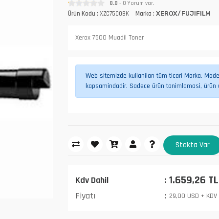
0.0
- 0 Yorum var.
Ürün Kodu :
XZC7500BK
Marka :
XEROX/FUJIFILM
Xerox 7500 Muadil Toner
Web sitemizde kullanilan tüm ticari Marka, Model,
kapsamindadir. Sadece ürün tanimlamasi, ürün uy
Stokta Var
1.659,26 TL
Kdv Dahil
Fiyatı
29,00 USD + KDV