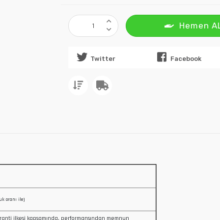
Hemen A
Twitter
Facebook
uk oranı ile)
ranti ilkesi kapsamında, performansından memnun