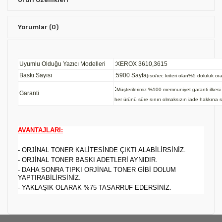
Yorumlar
(0)
Uyumlu Olduğu Yazıcı Modelleri
:XEROX 3610,3615
Baskı Sayısı
:5900 Sayfa
(ıso/ıec kriteri olan%5 doluluk ora
:
Müşterilerimiz %100 memnuniyet garanti ilk
Garanti
her ürünü süre sınırı olmaksızın iade hakkına sa
AVANTAJLARI:
- ORJİNAL TONER KALİTESİNDE ÇIKTI ALABİLİRSİNİZ.
- ORJİNAL TONER BASKI ADETLERİ AYNIDIR.
- DAHA SONRA TIPKI ORJİNAL TONER GİBİ DOLUM
YAPTIRABİLİRSİNİZ.
- YAKLAŞIK OLARAK %75 TASARRUF EDERSİNİZ.