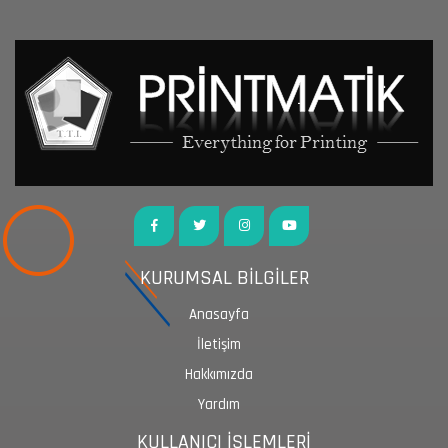
KURUMSAL BİLGİLER
Anasayfa
İletişim
Hakkımızda
Yardım
KULLANICI İŞLEMLERİ