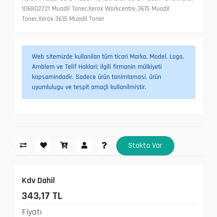
106R02721 Muadil Toner,Xerox Workcentre 3615 Muadil
Toner,Xerox 3615 Muadil Toner
Web sitemizde kullanilan tüm ticari Marka, Model, Logo,
Amblem ve Telif Haklari; ilgili firmanin mülkiyeti
kapsamindadir. Sadece ürün tanimlamasi, ürün
uyumlulugu ve tespit amaçli kullanilmistir.
Stokta Var
Kdv Dahil
343,17 TL
Fiyatı