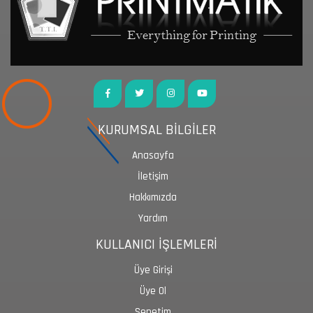
KURUMSAL BİLGİLER
Anasayfa
İletişim
Hakkımızda
Yardım
KULLANICI İŞLEMLERİ
Üye Girişi
Üye Ol
Sepetim