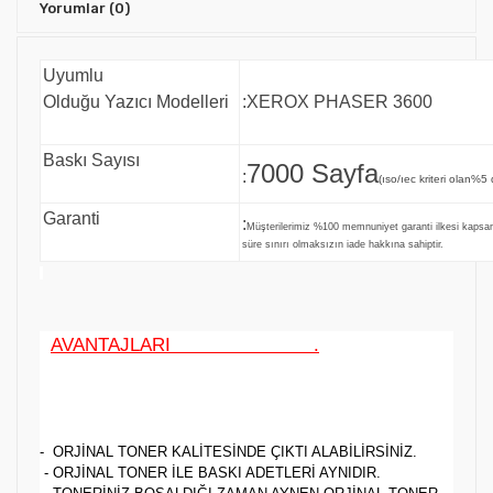
Yorumlar
(0)
Uyumlu
Olduğu Yazıcı Modelleri
:XEROX PHASER 3600
Baskı Sayısı
7000 Sayfa
:
(ıso/ıec kriteri olan%5 
Garanti
:
Müşterilerimiz %100 memnuniyet garanti ilkesi kaps
süre sınırı olmaksızın iade hakkına sahiptir.
AVANTAJLARI .
- ORJİNAL TONER KALİTESİNDE ÇIKTI ALABİLİRSİNİZ.
- ORJİNAL TONER İLE BASKI ADETLERİ AYNIDIR.