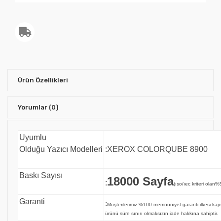
Ürün Özellikleri
Yorumlar
(0)
Uyumlu
Olduğu Yazıcı Modelleri
:XEROX COLORQUBE 8900
Baskı Sayısı
18000 Sayfa
:
(ıso/ıec kriteri olan%
Garanti
:
Müşterilerimiz %100 memnuniyet garanti ilkesi 
ürünü süre sınırı olmaksızın iade hakkına sahiptir.