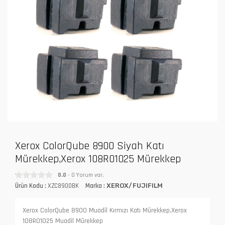
Xerox ColorQube 8900 Siyah Katı
Mürekkep,Xerox 108R01025 Mürekkep
0.0
- 0 Yorum var.
Ürün Kodu :
XZC8900BK
Marka :
XEROX/FUJIFILM
Xerox ColorQube 8900 Muadil Kırmızı Katı Mürekkep,Xerox
108R01025 Muadil Mürekkep