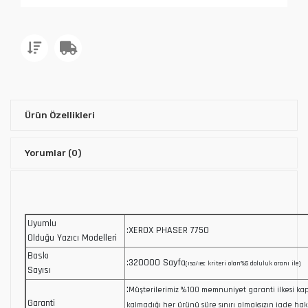
Ürün Özellikleri
Yorumlar
(0)
Uyumlu
:XEROX PHASER 7750
Olduğu Yazıcı Modelleri
Baskı
:320000 Sayfa
(ıso/ıec kriteri olan%5 doluluk oranı ile)
Sayısı
:
Müşterilerimiz %100 memnuniyet garanti ilkesi 
Garanti
kalmadığı her ürünü süre sınırı olmaksızın iade hakk