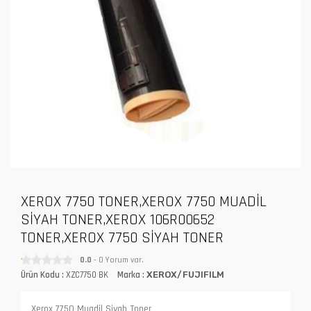
XEROX 7750 TONER,XEROX 7750 MUADİL
SİYAH TONER,XEROX 106R00652
TONER,XEROX 7750 SİYAH TONER
0.0
- 0 Yorum var.
Ürün Kodu :
XZC7750 BK
Marka :
XEROX/FUJIFILM
Xerox 7750 Muadil Siyah Toner