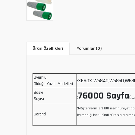
Ürün Özellikleri
Yorumlar
(0)
Uyumlu
XEROX W5840,W5850,W58
:
Olduğu Yazıcı Modelleri
76000 Sayfa
Baskı
(
:
ıso
Sayısı
:
Müşterilerimiz %100 memnuniyet ga
Garanti
kalmadığı her ürünü süre sınırı olmak