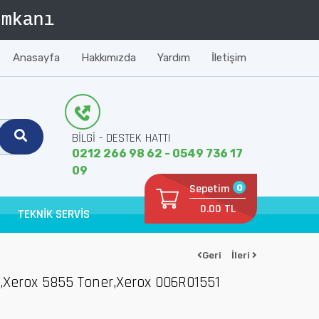
Anasayfa
Hakkımızda
Yardım
İletişim
BİLGİ - DESTEK HATTI
0212 266 98 62 - 0549 736 17
09
Sepetim
0
0.00 TL
TEKNİK SERVİS
Geri
İleri
,Xerox 5855 Toner,Xerox 006R01551