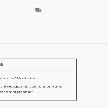
55
/ıec kriteri olan%5 doluluk oranı ile)
ranti ilkesi kapsamında, performansından memnun
sızın iade hakkına sahiptir.