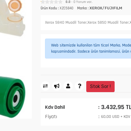
0.0
- 0 Yorum var.
Ürün Kodu :
XZC5840
Marka :
XEROX/FUJIFILM
Xerox 5840 Muadil Toner,Xerox 5850 Muadil Toner,
Web sitemizde kullanilan tüm ticari Marka, Model,
kapsamindadir. Sadece ürün tanimlamasi, ürün uy
Stok Sor !
3.432,95 T
Kdv Dahil
Fiyatı
60,00 USD + KDV