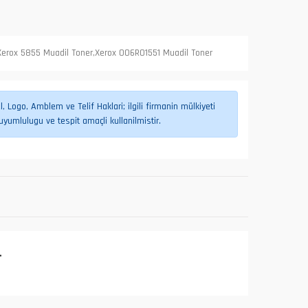
Xerox 5855 Muadil Toner,Xerox 006R01551 Muadil Toner
 Logo, Amblem ve Telif Haklari; ilgili firmanin mülkiyeti
umlulugu ve tespit amaçli kullanilmistir.
L