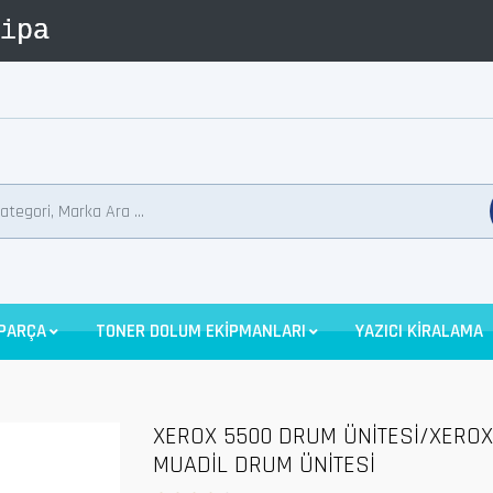
 PARÇA
TONER DOLUM EKİPMANLARI
YAZICI KİRALAMA
XEROX 5500 DRUM ÜNİTESİ/XEROX
MUADİL DRUM ÜNİTESİ