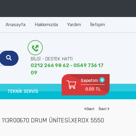
Anasayfa
Hakkımızda
Yardım
İletişim
BİLGİ - DESTEK HATTI
0212 266 98 62 - 0549 736 17
09
Sepetim
0
0.00 TL
TEKNİK SERVİS
Geri
İleri
 113R00670 DRUM ÜNİTESİ,XEROX 5550