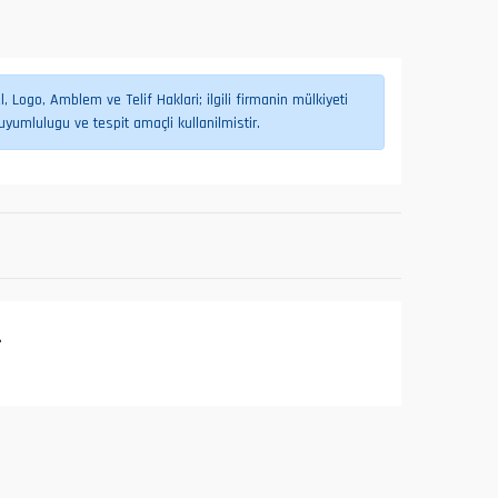
 Logo, Amblem ve Telif Haklari; ilgili firmanin mülkiyeti
umlulugu ve tespit amaçli kullanilmistir.
L