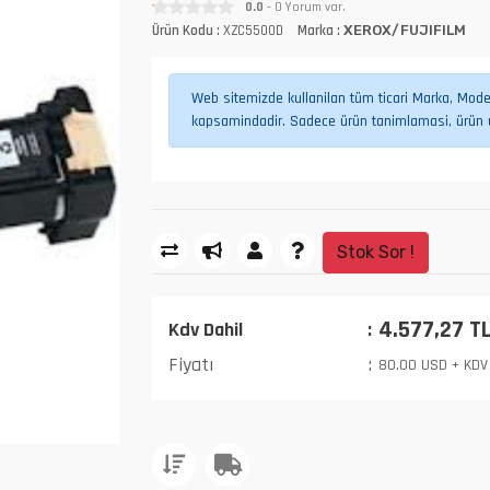
0.0
- 0 Yorum var.
Ürün Kodu :
XZC5500D
Marka :
XEROX/FUJIFILM
Web sitemizde kullanilan tüm ticari Marka, Model,
kapsamindadir. Sadece ürün tanimlamasi, ürün uy
Stok Sor !
4.577,27 T
Kdv Dahil
Fiyatı
80,00 USD + KDV