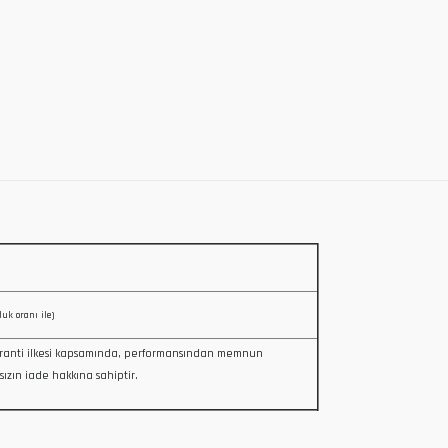
luk oranı ile)
ranti ilkesi kapsamında, performansından memnun
sızın iade hakkına sahiptir.