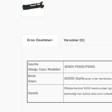
Ürün Özellikleri
Yorumlar
(0)
Uyumlu
:XEROX P5500/P5550
Olduğu Yazıcı Modelleri
Baskı
:60000 Sayfa
(ıso/ıec kriteri olan%5 dolu
Sayısı
:
Müşterilerimiz %100 memnuniyet ga
Garanti
kalmadığı her ürünü süre sınırı olmak