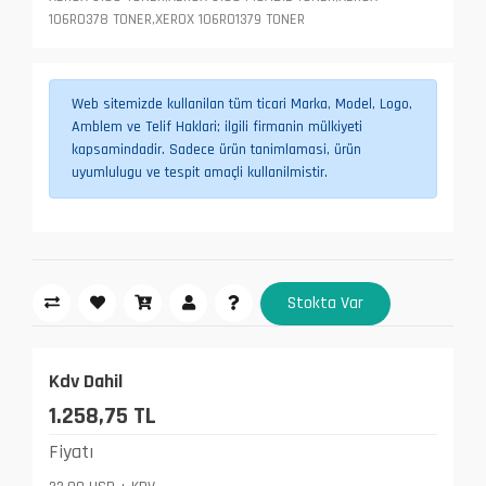
106R0378 TONER,XEROX 106R01379 TONER
Web sitemizde kullanilan tüm ticari Marka, Model, Logo,
Amblem ve Telif Haklari; ilgili firmanin mülkiyeti
kapsamindadir. Sadece ürün tanimlamasi, ürün
uyumlulugu ve tespit amaçli kullanilmistir.
Stokta Var
Kdv Dahil
1.258,75 TL
Fiyatı