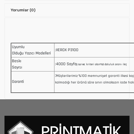
Yorumlar
(0)
Uyumlu
:XEROX P3100
Olduğu Yazıcı Modelleri
Baskı
:4000 Sayfa
(ıso/ıec kriteri olan%5 doluluk oranı ile)
Sayısı
:
Müşterilerimiz %100 memnuniyet garanti ilkesi 
Garanti
kalmadığı her ürünü süre sınırı olmaksızın iade hakk