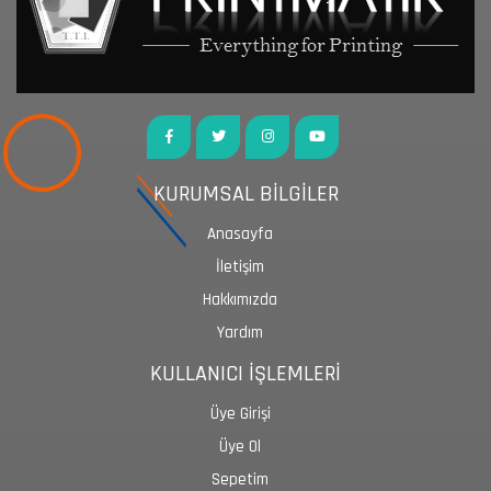
KURUMSAL BİLGİLER
Anasayfa
İletişim
Hakkımızda
Yardım
KULLANICI İŞLEMLERİ
Üye Girişi
Üye Ol
Sepetim