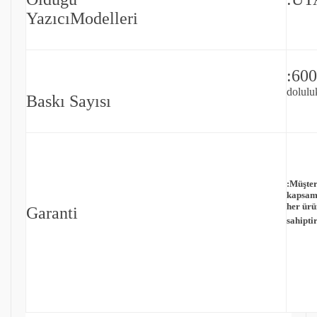
YazıcıModelleri
:600
doluluk
Baskı Sayısı
:
Müşter
kapsam
her ürü
Garanti
sahiptir