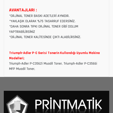
AVANTAJLARI :
*ORJİNAL TONER BASKI ADETLERİ AYNIDIR.
*YAKLAŞIK OLARAK %75 TASARRUF EDERSİNİZ.
*DAHA SONRA TIPKI ORJİNAL TONER GİBİ DOLUM
YAPTIRABİLİRSİNİZ
*ORJİNAL TONER KALİTESİNDE ÇIKTI ALABİLİRSİNİZ.
Triumph-Adler P-C Serisi Tonerin Kullandığı Uyumlu Makina
Modelleri;
Triumph-Adler P-C3562i Muadil Toner, Triumph-Adler P-C3566i
MFP Muadil Toner,