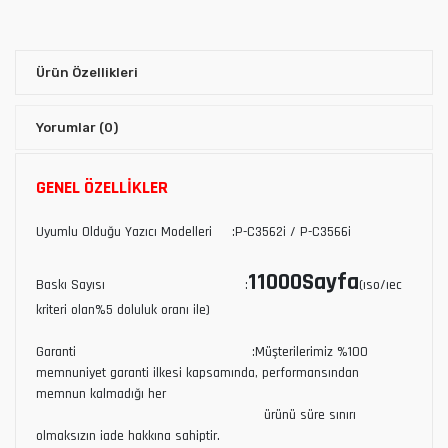
Ürün Özellikleri
Yorumlar
(0)
GENEL ÖZELLİKLER
Uyumlu Olduğu Yazıcı Modelleri :P-C3562i / P-C3566i
11000Sayfa
Baskı Sayısı :
(ıso/ıec
kriteri olan%5 doluluk oranı ile)
Garanti :Müşterilerimiz %100
memnuniyet garanti ilkesi kapsamında, performansından
memnun kalmadığı her
ürünü süre sınırı
olmaksızın iade hakkına sahiptir.