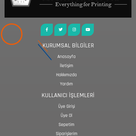
KURUMSAL BİLGİLER
Anasayfa
İletişim
Hakkımızda
Yardım
KULLANICI İŞLEMLERİ
Üye Girişi
Üye Ol
Sepetim
Siparişlerim