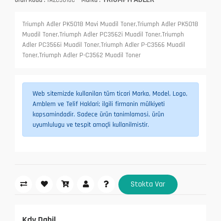
Triumph Adler PK5018 Mavi Muadil Toner,Triumph Adler PK5018
Muadil Toner,Triumph Adler PC3562i Muadil Toner,Triumph
Adler PC3566i Muadil Toner,Triumph Adler P-C3566 Muadil
Toner,Triumph Adler P-C3562 Muadil Toner
Web sitemizde kullanilan tüm ticari Marka, Model, Logo,
Amblem ve Telif Haklari; ilgili firmanin mülkiyeti
kapsamindadir. Sadece ürün tanimlamasi, ürün
uyumlulugu ve tespit amaçli kullanilmistir.
Stokta Var
Kdv Dahil