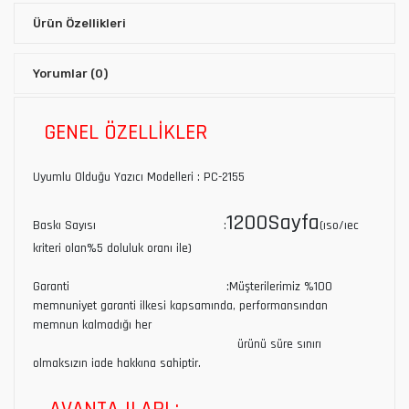
Ürün Özellikleri
Yorumlar
(0)
GENEL ÖZELLİKLER
Uyumlu Olduğu Yazıcı Modelleri : PC-2155
1200Sayfa
Baskı Sayısı :
(ıso/ıec
kriteri olan%5 doluluk oranı ile)
Garanti :Müşterilerimiz %100
memnuniyet garanti ilkesi kapsamında, performansından
memnun kalmadığı her
ürünü süre sınırı
olmaksızın iade hakkına sahiptir.
AVANTAJLARI :