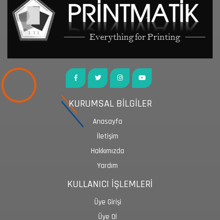
KURUMSAL BİLGİLER
Anasayfa
İletişim
Hakkımızda
Yardım
KULLANICI İŞLEMLERİ
Üye Girişi
Üye Ol