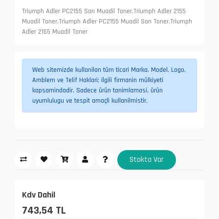
Triumph Adler PC2155 Sarı Muadil Toner,Triumph Adler 2155
Muadil Toner,Triumph Adler PC2155 Muadil Sarı Toner,Triumph
Adler 2155 Muadil Toner
Web sitemizde kullanilan tüm ticari Marka, Model, Logo,
Amblem ve Telif Haklari; ilgili firmanin mülkiyeti
kapsamindadir. Sadece ürün tanimlamasi, ürün
uyumlulugu ve tespit amaçli kullanilmistir.
Stokta Var
Kdv Dahil
743,54 TL