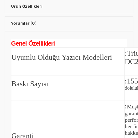
Ürün Özellikleri
Yorumlar
(0)
Genel Özellikleri
:Tr
Uyumlu Olduğu Yazıcı Modelleri
DC2
:155
Baskı Sayısı
doluluk
:
Müşt
garan
perfo
her ü
hakkın
Garanti