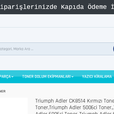
 PARÇA
TONER DOLUM EKİPMANLARI
YAZICI KİRALAMA
NER
Triumph Adler CK8514 Kırmızı Ton
Toner,Triumph Adler 5006ci Toner,