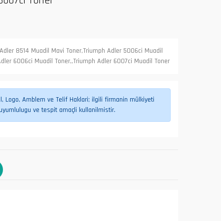
6007ci Toner
 Adler 8514 Muadil Mavi Toner,Triumph Adler 5006ci Muadil
Adler 6006ci Muadil Toner,,Triumph Adler 6007ci Muadil Toner
 Logo, Amblem ve Telif Haklari; ilgili firmanin mülkiyeti
umlulugu ve tespit amaçli kullanilmistir.
L