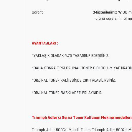
Garanti :Müşterilerimiz %100 memnuniyet gara
ürünü süre sınırı olmaksızın iade 
AVANTAJLARI :
*YAKLAŞIK OLARAK %75 TASARRUF EDERSİNİZ.
*DAHA SONRA TIPKI ORJİNAL TONER GİBİ DOLUM YAPTIRABİL
*ORJİNAL TONER KALİTESİNDE ÇIKTI ALABİLİRSİNİZ.
*ORJİNAL TONER BASKI ADETLERİ AYNIDIR.
Triumph Adler ci Serisi Toner Kullanan Makine modelleri 
Triumph Adler 5006ci Muadil Toner, Triumph Adler 5007ci M