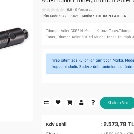
Adler 6006ci Toner,,Triumph Adler 
0.0
- 0 Yorum var.
Ürün Kodu :
TAZC8514M
Marka :
TRIUMPH ADLER
Triumph Adler CK8514 Muadil Kırmızı Toner,Triumph
Toner,,Triumph Adler 5007ci Muadil Toner,,Triumph 
Web sitemizde kullanilan tüm ticari Marka, Model,
kapsamindadir. Sadece ürün tanimlamasi, ürün uy
Stokta Var
2.573,78 T
Kdv Dahil
Fiyatı