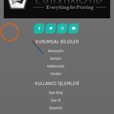
KURUMSAL BİLGİLER
Anasayfa
İletişim
Hakkımızda
Yardım
KULLANICI İŞLEMLERİ
Üye Girişi
Üye Ol
Sepetim