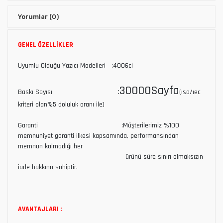
Yorumlar
(0)
GENEL ÖZELLİKLER
Uyumlu Olduğu Yazıcı Modelleri :4006ci
30000Sayfa
:
Baskı Sayısı
(ıso/ıec
kriteri olan%5 doluluk oranı ile)
Garanti :Müşterilerimiz %100
memnuniyet garanti ilkesi kapsamında, performansından
memnun kalmadığı her
ürünü süre sınırı olmaksızın
iade hakkına sahiptir.
AVANTAJLARI :