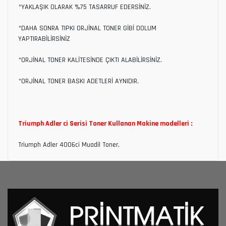
*YAKLAŞIK OLARAK %75 TASARRUF EDERSİNİZ.
*DAHA SONRA TIPKI ORJİNAL TONER GİBİ DOLUM
YAPTIRABİLİRSİNİZ
*ORJİNAL TONER KALİTESİNDE ÇIKTI ALABİLİRSİNİZ.
*ORJİNAL TONER BASKI ADETLERİ AYNIDIR.
Triumph Adler ci Serisi Toner Kullanan Makine modelleri :
Triumph Adler 4006ci Muadil Toner,