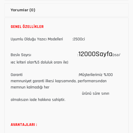
Yorumlar
(0)
GENEL ÖZELLİKLER
Uyumlu Olduğu Yazıcı Modelleri :2500ci
12000Sayfa
Baskı Sayısı :
(ıso/
ıec kriteri olan%5 doluluk oranı ile)
Garanti :Müşterilerimiz %100
memnuniyet garanti ilkesi kapsamında, performansından
memnun kalmadığı her
ürünü süre sınırı
olmaksızın iade hakkına sahiptir.
AVANTAJLARI :