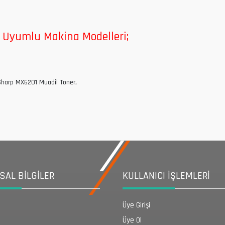
ı Uyumlu Makina Modelleri;
harp MX6201 Muadil Toner,
AL BİLGİLER
KULLANICI İŞLEMLERİ
Üye Girişi
Üye Ol