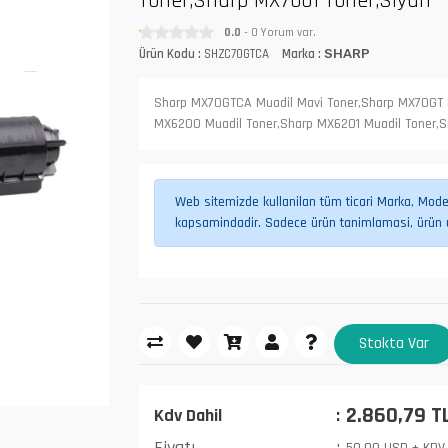
Toner,Sharp MX7001 Toner,Siyah
0.0
- 0 Yorum var.
Ürün Kodu :
SHZC70GTCA
Marka :
SHARP
Sharp MX70GTCA Muadil Mavi Toner,Sharp MX70GT M
MX6200 Muadil Toner,Sharp MX6201 Muadil Toner,S
Web sitemizde kullanilan tüm ticari Marka, Model,
kapsamindadir. Sadece ürün tanimlamasi, ürün uy
Stokta Var
2.860,79 T
Kdv Dahil
Fiyatı