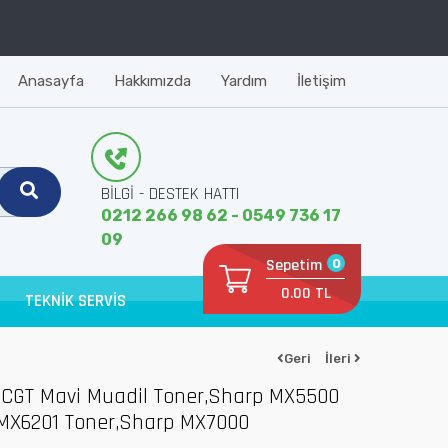
Anasayfa
Hakkımızda
Yardım
İletişim
BİLGİ - DESTEK HATTI
0212 266 98 62 - 0549 736 17
09
Sepetim
0
0.00 TL
TEKNİK SERVİS
Geri
İleri
CGT Mavi Muadil Toner,Sharp MX5500
MX6201 Toner,Sharp MX7000