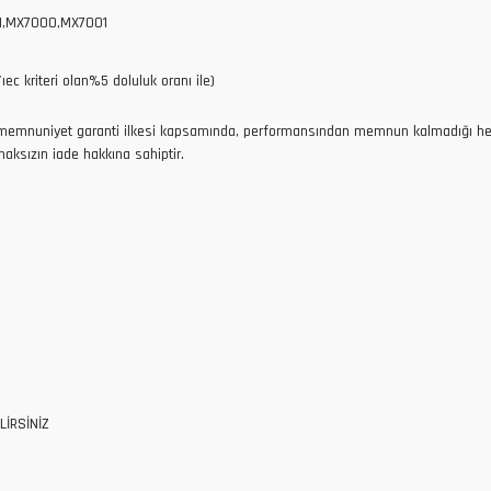
1,MX7000,MX7001
ec kriteri olan%5 doluluk oranı ile)
nti ilkesi kapsamında, performansından memnun kalmadığı he
hakkına sahiptir.
LİRSİNİZ