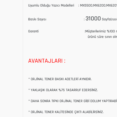
Uyumlu Olduğu Yazıcı Modelleri : MX5500,MX6200,MX620
31000
Baskı Sayısı :
Sayfa(ıso/ı
Garanti :Müşterilerimiz %100 memnuniyet gara
ürünü süre sınırı olmaksızın iade 
AVANTAJLARI :
* ORJİNAL TONER BASKI ADETLERİ AYNIDIR.
* YAKLAŞIK OLARAK %75 TASARRUF EDERSİNİZ.
* DAHA SONRA TIPKI ORJİNAL TONER GİBİ DOLUM YAPTIRABİ
* ORJİNAL TONER KALİTESİNDE ÇIKTI ALABİLİRSİNİZ.