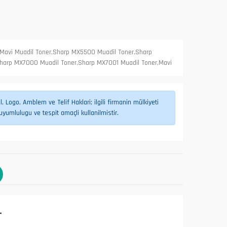
avi Muadil Toner,Sharp MX5500 Muadil Toner,Sharp
harp MX7000 Muadil Toner,Sharp MX7001 Muadil Toner,Mavi
 Logo, Amblem ve Telif Haklari; ilgili firmanin mülkiyeti
umlulugu ve tespit amaçli kullanilmistir.
L