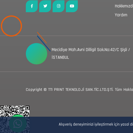
Hakkımız
Yardım
Mecidiye Mah.Avni Dilligil Sok.No:42/C Şişli /
İSTANBUL
Copyright © TTI PRINT TEKNOLOJİ SAN.TİC.LTD.ŞTİ. Tüm Hakları
Alışveriş deneyiminizi iyileştirmek için yasal 