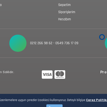
da
Sepetim
Siparişlerim
Hesabım
0212 266 98 62 - 0549 736 17 09
 Saklıdır.
Prot
düzenlemelere uygun çerezler (cookies) kullanıyoruz. Detaylı bilgiye
Çerez Politik