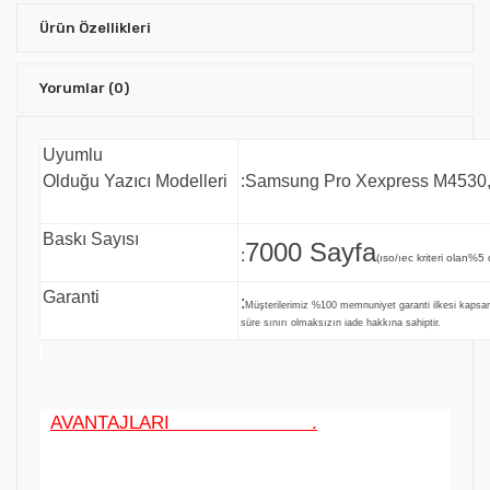
Ürün Özellikleri
Yorumlar
(0)
Uyumlu
Olduğu Yazıcı Modelleri
:Samsung Pro Xexpress M4530
Baskı Sayısı
7000 Sayfa
:
(ıso/ıec kriteri olan%5 
Garanti
:
Müşterilerimiz %100 memnuniyet garanti ilkesi kaps
süre sınırı olmaksızın iade hakkına sahiptir.
AVANTAJLARI .