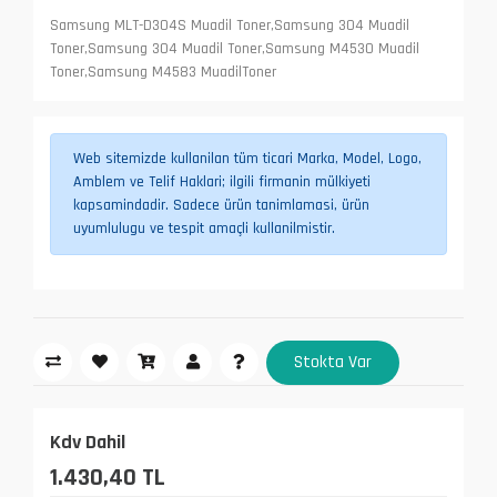
Samsung MLT-D304S Muadil Toner,Samsung 304 Muadil
Toner,Samsung 304 Muadil Toner,Samsung M4530 Muadil
Toner,Samsung M4583 MuadilToner
Web sitemizde kullanilan tüm ticari Marka, Model, Logo,
Amblem ve Telif Haklari; ilgili firmanin mülkiyeti
kapsamindadir. Sadece ürün tanimlamasi, ürün
uyumlulugu ve tespit amaçli kullanilmistir.
Stokta Var
Kdv Dahil
1.430,40 TL