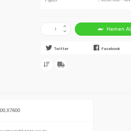
80,00 USD + KDV
Hemen A
Twitter
Facebook
00,X7600
/ıec kriteri olan%5 doluluk oranı ile)