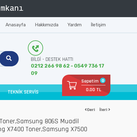
Anasayfa
Hakkımızda
Yardım
İletişim
BİLGİ - DESTEK HATTI
0212 266 98 62 - 0549 736 17
09
Sepetim
0
0.00 TL
TEKNİK SERVİS
Geri
İleri
 Toner,Samsung 806S Muadil
ng X7400 Toner,Samsung X7500