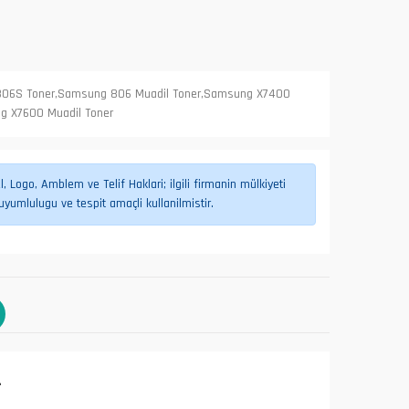
806S Toner,Samsung 806 Muadil Toner,Samsung X7400
g X7600 Muadil Toner
 Logo, Amblem ve Telif Haklari; ilgili firmanin mülkiyeti
umlulugu ve tespit amaçli kullanilmistir.
L