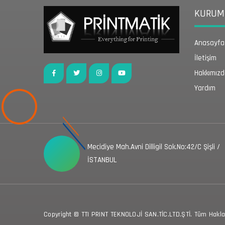
KURUMS
Anasayfa
İletişim
Hakkımız
Yardım
Mecidiye Mah.Avni Dilligil Sok.No:42/C Şişli /
İSTANBUL
Copyright © TTI PRINT TEKNOLOJİ SAN.TİC.LTD.ŞTİ. Tüm Hakları