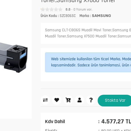
Toner,Samsung X7600 Toner
0.0
- 0 Yorum var.
Ürün Kodu :
SZC806SC
Marka :
SAMSUNG
Samsung CLT-C806S Muadil Mavi Toner,Samsung 
Muadil Toner,Samsung X7500 Muadil Toner,Samsun
Web sitemizde kullanilan tüm ticari Marka, Model,
kapsamindadir. Sadece ürün tanimlamasi, ürün uy
Stokta Var
4.577,27 T
Kdv Dahil
Fiyatı