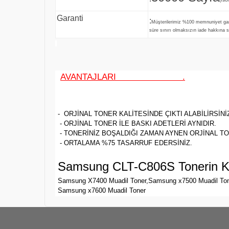
Garanti
:
Müşterilerimiz %100 memnuniyet ga
süre sınırı olmaksızın iade hakkına sa
AVANTAJLARI .
- ORJİNAL TONER KALİTESİNDE ÇIKTI ALABİLİRSİNİ
- ORJİNAL TONER İLE BASKI ADETLERİ AYNIDIR.
- TONERİNİZ BOŞALDIĞI ZAMAN AYNEN ORJİNAL TO
- ORTALAMA %75 TASARRUF EDERSİNİZ.
Samsung CLT-C806S Tonerin Ku
Samsung X7400 Muadil Toner,Samsung x7500 Muadil Ton
Samsung x7600 Muadil Toner