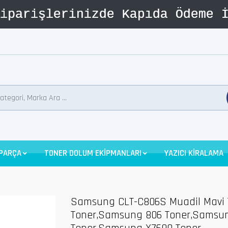
 PARÇA
TONER DOLUM EKİPMANLARI
YAZICI KİRALAMA
Samsung CLT-C806S Muadil Mavi
Toner,Samsung 806 Toner,Samsu