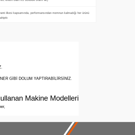
ranti ilkesi kapsamında, performansından memnun kalmadığı her ürünü
hiptir.
Z.
NER GİBİ DOLUM YAPTIRABİLİRSİNİZ.
llanan Makine Modelleri
er,