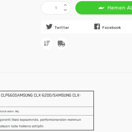
Hemen A
Twitter
Facebook
 CLP660SAMSUNG CLX-6200/SAMSUNG CLX-
luluk oranı ile)
garanti ilkesi kapsamında, performansından memnun
aksızın iade hakkına sahiptir.