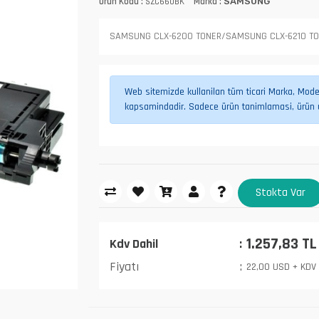
Ürün Kodu :
SZC660BK
Marka :
SAMSUNG
SAMSUNG CLX-6200 TONER/SAMSUNG CLX-6210 T
Web sitemizde kullanilan tüm ticari Marka, Model,
kapsamindadir. Sadece ürün tanimlamasi, ürün uy
Stokta Var
1.257,83 TL
Kdv Dahil
Fiyatı
22,00 USD + KDV