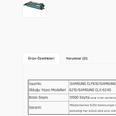
Ürün Özellikleri
Yorumlar
(0)
Uyumlu
:SAMSUNG CLP610/SAMSUNG
Olduğu Yazıcı Modelleri
6210/SAMSUNG CLX-6240
Baskı Sayısı
:5500 Sayfa
(ıso/ıec kriteri olan%5 do
:
Müşterilerimiz %100 memnuniyet 
Garanti
kalmadığı her ürünü süre sınırı olm