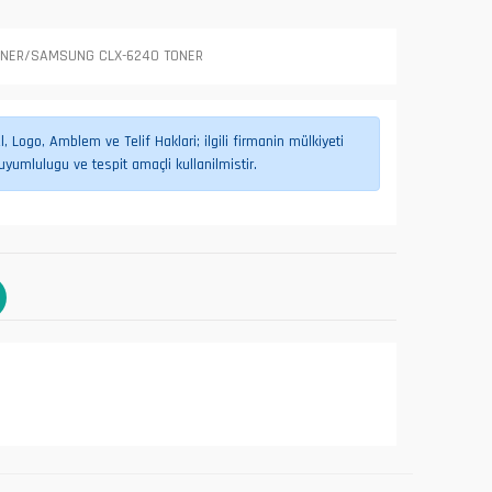
ONER/SAMSUNG CLX-6240 TONER
 Logo, Amblem ve Telif Haklari; ilgili firmanin mülkiyeti
umlulugu ve tespit amaçli kullanilmistir.