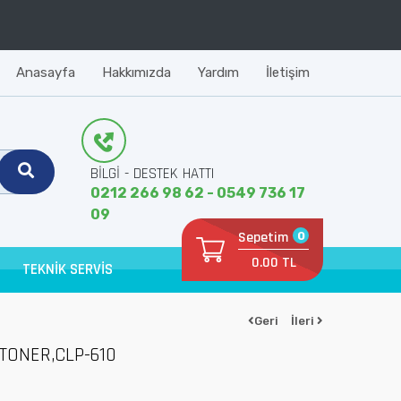
Anasayfa
Hakkımızda
Yardım
İletişim
BİLGİ - DESTEK HATTI
0212 266 98 62 - 0549 736 17
09
Sepetim
0
0.00 TL
TEKNİK SERVİS
Geri
İleri
TONER,CLP-610