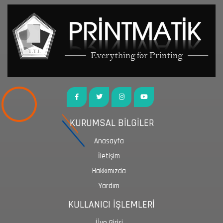
KURUMSAL BİLGİLER
Anasayfa
İletişim
Hakkımızda
Yardım
KULLANICI İŞLEMLERİ
Üye Girişi