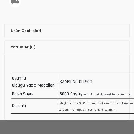
Ürün Özellikleri
Yorumlar
(0)
Uyumlu
:SAMSUNG CLP510
Olduğu Yazıcı Modelleri
Baskı Sayısı
:5000 Sayfa
(ıso/ıec kriteri olan%5 doluluk oranı ile)
:
Müşterilerimiz %100 memnuniyet garanti ilkesi kapsam
Garanti
süre sınırı olmaksızın iade hakkına sahiptir.