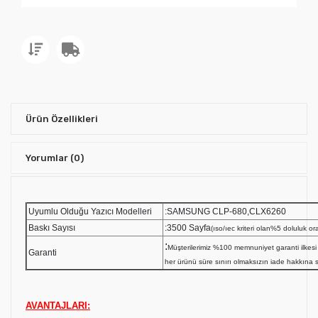
Ürün Özellikleri
Yorumlar
(0)
Uyumlu Olduğu Yazıcı Modelleri
:SAMSUNG CLP-680,CLX6260
Baskı Sayısı
:3500 Sayfa
(ıso/ıec kriteri olan%5 doluluk ora
:
Müşterilerimiz %100 memnuniyet garanti ilk
Garanti
her ürünü süre sınırı olmaksızın iade hakkına sa
AVANTAJLARI: