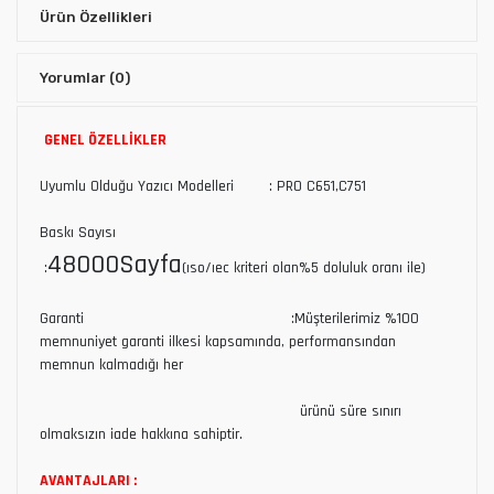
Ürün Özellikleri
Yorumlar
(0)
GENEL ÖZELLİKLER
Uyumlu Olduğu Yazıcı Modelleri : PRO C651,C751
Baskı Sayısı
48000Sayfa
:
(ıso/ıec kriteri olan%5 doluluk oranı ile)
Garanti :Müşterilerimiz %100
memnuniyet garanti ilkesi kapsamında, performansından
memnun kalmadığı her
ürünü süre sınırı
olmaksızın iade hakkına sahiptir.
AVANTAJLARI :