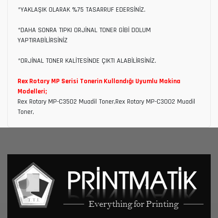
*YAKLAŞIK OLARAK %75 TASARRUF EDERSİNİZ.
*DAHA SONRA TIPKI ORJİNAL TONER GİBİ DOLUM
YAPTIRABİLİRSİNİZ
*ORJİNAL TONER KALİTESİNDE ÇIKTI ALABİLİRSİNİZ.
Rex Rotary MP Serisi Tonerin Kullandığı Uyumlu Makina
Modelleri;
Rex Rotary MP-C3502 Muadil Toner,Rex Rotary MP-C3002 Muadil
Toner,