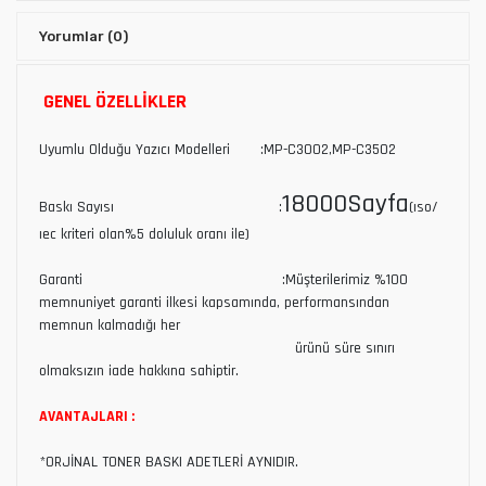
Yorumlar
(0)
GENEL ÖZELLİKLER
Uyumlu Olduğu Yazıcı Modelleri :MP-C3002,MP-C3502
18000Sayfa
Baskı Sayısı :
(ıso/
ıec kriteri olan%5 doluluk oranı ile)
Garanti :Müşterilerimiz %100
memnuniyet garanti ilkesi kapsamında, performansından
memnun kalmadığı her
ürünü süre sınırı
olmaksızın iade hakkına sahiptir.
AVANTAJLARI :
*ORJİNAL TONER BASKI ADETLERİ AYNIDIR.