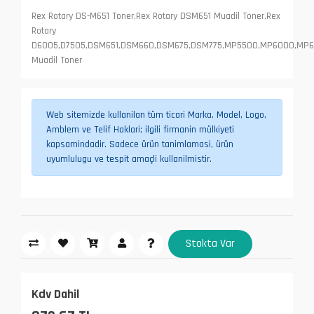
Rex Rotary DS-M651 Toner,Rex Rotary DSM651 Muadil Toner,Rex
Rotary
D6005,D7505,DSM651,DSM660,DSM675,DSM775,MP5500,MP6000,MP6
Muadil Toner
Web sitemizde kullanilan tüm ticari Marka, Model, Logo,
Amblem ve Telif Haklari; ilgili firmanin mülkiyeti
kapsamindadir. Sadece ürün tanimlamasi, ürün
uyumlulugu ve tespit amaçli kullanilmistir.
Stokta Var
Kdv Dahil