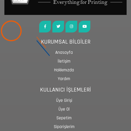
KURUMSAL BİLGİLER
Anasayfa
İletişim
Hakkımızda
Yardım
KULLANICI İŞLEMLERİ
Üye Girişi
Üye Ol
Sepetim
Siparişlerim