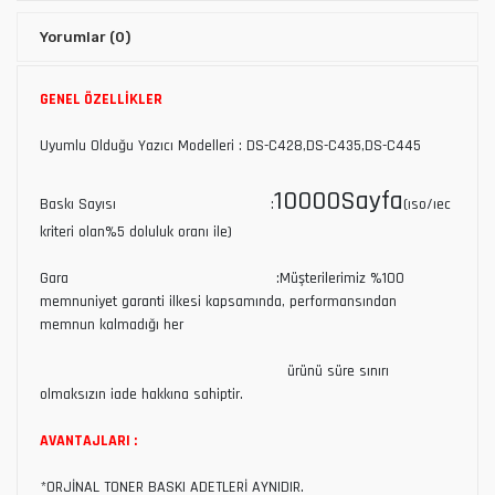
Yorumlar
(0)
GENEL ÖZELLİKLER
Uyumlu Olduğu Yazıcı Modelleri : DS-C428,DS-C435,DS-C445
10000Sayfa
Baskı Sayısı :
(ıso/ıec
kriteri olan%5 doluluk oranı ile)
Gara :Müşterilerimiz %100
memnuniyet garanti ilkesi kapsamında, performansından
memnun kalmadığı her
ürünü süre sınırı
olmaksızın iade hakkına sahiptir.
AVANTAJLARI :
*ORJİNAL TONER BASKI ADETLERİ AYNIDIR.