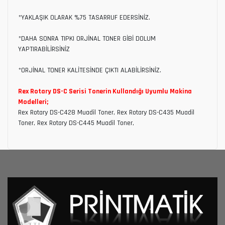
*YAKLAŞIK OLARAK %75 TASARRUF EDERSİNİZ.
*DAHA SONRA TIPKI ORJİNAL TONER GİBİ DOLUM
YAPTIRABİLİRSİNİZ
*ORJİNAL TONER KALİTESİNDE ÇIKTI ALABİLİRSİNİZ.
Rex Rotary DS-C Serisi Tonerin Kullandığı Uyumlu Makina
Modelleri;
Rex Rotary DS-C428 Muadil Toner, Rex Rotary DS-C435 Muadil
Toner, Rex Rotary DS-C445 Muadil Toner,