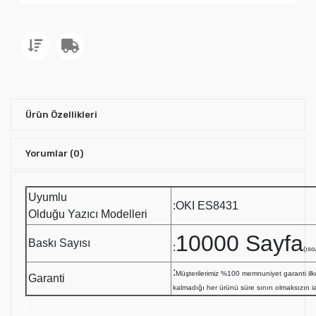
Ürün Özellikleri
Yorumlar
(0)
Uyumlu
:OKI ES8431
Olduğu Yazıcı Modelleri
10000 Sayfa
Baskı Sayısı
:
(ıso
:
Müşterilerimiz %100 memnuniyet garanti i
Garanti
kalmadığı her ürünü süre sınırı olmaksızın i