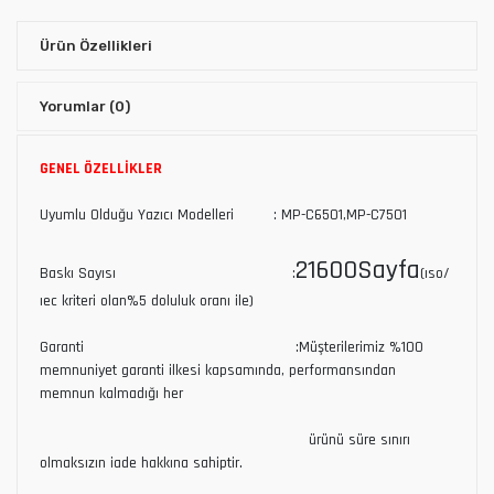
Ürün Özellikleri
Yorumlar
(0)
GENEL ÖZELLİKLER
Uyumlu Olduğu Yazıcı Modelleri : MP-C6501,MP-C7501
21600Sayfa
Baskı Sayısı :
(ıso/
ıec kriteri olan%5 doluluk oranı ile)
Garanti :Müşterilerimiz %100
memnuniyet garanti ilkesi kapsamında, performansından
memnun kalmadığı her
ürünü süre sınırı
olmaksızın iade hakkına sahiptir.