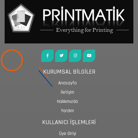
KURUMSAL BİLGİLER
Anasayfa
İletişim
Hakkımızda
Yardım
KULLANICI İŞLEMLERİ
Üye Girişi