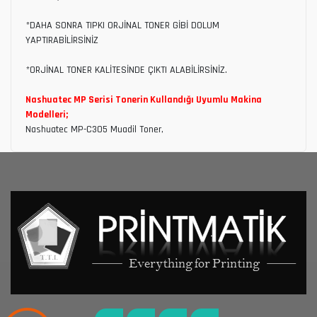
*DAHA SONRA TIPKI ORJİNAL TONER GİBİ DOLUM
YAPTIRABİLİRSİNİZ
*ORJİNAL TONER KALİTESİNDE ÇIKTI ALABİLİRSİNİZ.
Nashuatec MP Serisi Tonerin Kullandığı Uyumlu Makina
Modelleri;
Nashuatec MP-C305 Muadil Toner,