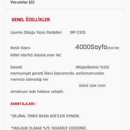
Yorumlar
(0)
GENEL ÖZELLİKLER
Uyumlu Olduğu Yazıcı Modelleri :MP-C305
4000Sayfa
Baskı Sayısı :
(ıso/ıec
kriteri olan%5 doluluk oranı ile)
Garanti :Müşterilerimiz %100
memnuniyet garanti ilkesi kapsamında, performansından
memnun kalmadığı her
ürünü süre sınırı
olmaksızın iade hakkına sahiptir.
AVANTAJLARI :
*ORJİNAL TONER BASKI ADETLERİ AYNIDIR.
*YAKLAŞIK OLARAK %75 TASARRUF EDERSİNİZ.