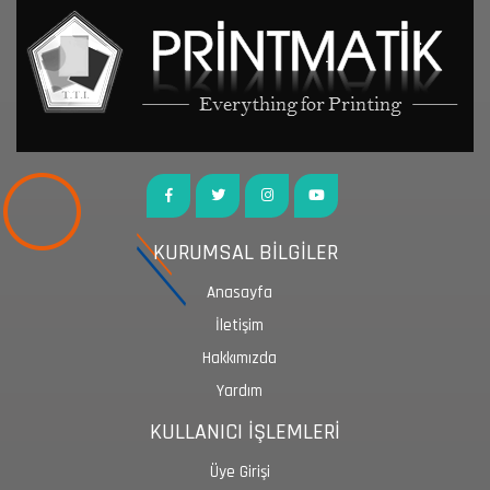
KURUMSAL BİLGİLER
Anasayfa
İletişim
Hakkımızda
Yardım
KULLANICI İŞLEMLERİ
Üye Girişi