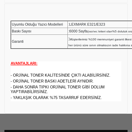
Uyumlu Olduğu Yazıcı Modelleri
:LEXMARK E321/E323
Baskı Sayısı
:6000 Sayfa
(ıso/ıec kriteri olan%5 doluluk ora
:
Müşterilerimiz %100 memnuniyet garanti ilk
Garanti
her ürünü süre sınırı olmaksızın iade hakkına sa
AVANTAJLARI:
- ORJİNAL TONER KALİTESİNDE ÇIKTI ALABİLİRSİNİZ.
- ORJİNAL TONER BASKI ADETLERİ AYNIDIR.
- DAHA SONRA TIPKI ORJİNAL TONER GİBİ DOLUM
YAPTIRABİLİRSİNİZ.
- YAKLAŞIK OLARAK %75 TASARRUF EDERSİNİZ.