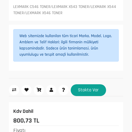
LEXMARK C546 TONER/LEXMARK X543 TONER/LEXMARK X544
TONER/LEXMARK X546 TONER
Web sitemizde kullanilan tüm ticari Marka, Model, Logo,
Amblem ve Telif Haklari; ilgili firmanin mülkiyeti
kapsamindadir. Sadece ürün tanimlamasi, ürün
uyumlulugu ve tespit amaçli kullanilmistir.
Stokta Var
Kdv Dahil
800,73 TL
Fiyatı