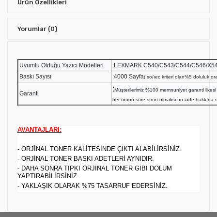
Ürün Özellikleri
Yorumlar
(0)
Uyumlu Olduğu Yazıcı Modelleri
:LEXMARK C540/C543/C544/C546/X5
Baskı Sayısı
:4000 Sayfa
(ıso/ıec kriteri olan%5 doluluk ora
:
Müşterilerimiz %100 memnuniyet garanti ilk
Garanti
her ürünü süre sınırı olmaksızın iade hakkına sa
AVANTAJLARI:
- ORJİNAL TONER KALİTESİNDE ÇIKTI ALABİLİRSİNİZ.
- ORJİNAL TONER BASKI ADETLERİ AYNIDIR.
- DAHA SONRA TIPKI ORJİNAL TONER GİBİ DOLUM
YAPTIRABİLİRSİNİZ.
- YAKLAŞIK OLARAK %75 TASARRUF EDERSİNİZ.