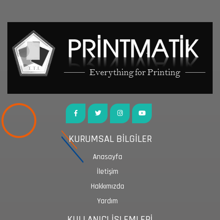
KURUMSAL BİLGİLER
Anasayfa
İletişim
Hakkımızda
Yardım
KULLANICI İŞLEMLERİ