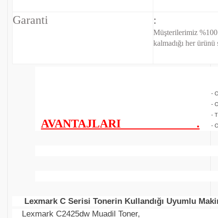
Garanti
:
Müşterilerimiz %100
kalmadığı her ürünü s
- O
- O
- T
AVANTAJLARI .
- O
Lexmark C Serisi Tonerin Kullandığı Uyumlu Makin
Lexmark C2425dw Muadil Toner,