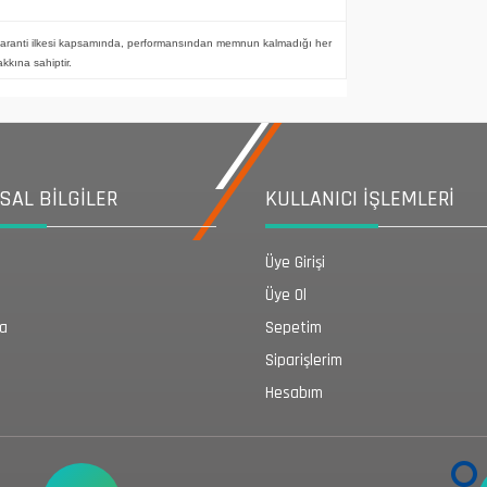
aranti ilkesi kapsamında, performansından memnun kalmadığı her
kkına sahiptir.
AL BİLGİLER
KULLANICI İŞLEMLERİ
Üye Girişi
Üye Ol
da
Sepetim
Siparişlerim
Hesabım