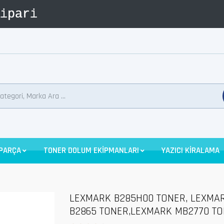
 PARÇA
TONER DOLUM EKİPMANLARI
YAZICI KİRALAMA
LEXMARK B285H00 TONER, LEXMA
B2865 TONER,LEXMARK MB2770 T