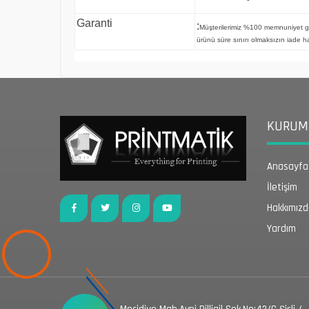
Garanti
:
Müşterilerimiz %100 memnuniyet g
ürünü süre sınırı olmaksızın iade ha
KURUMS
Anasayfa
İletişim
Hakkımız
Yardım