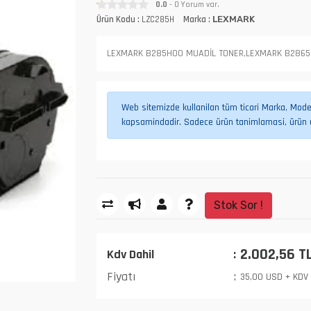
0.0
- 0 Yorum var.
Ürün Kodu :
LZC285H
Marka :
LEXMARK
LEXMARK B285H00 MUADİL TONER,LEXMARK B2865
Web sitemizde kullanilan tüm ticari Marka, Model,
kapsamindadir. Sadece ürün tanimlamasi, ürün uy
Stok Sor !
2.002,56 T
Kdv Dahil
Fiyatı
35,00 USD + KDV