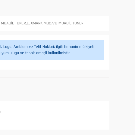
 MUADİL TONER,LEXMARK MB2770 MUADİL TONER
 Logo, Amblem ve Telif Haklari; ilgili firmanin mülkiyeti
umlulugu ve tespit amaçli kullanilmistir.
L