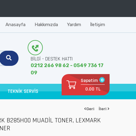
Anasayfa
Hakkımızda
Yardım
İletişim
BİLGİ - DESTEK HATTI
0212 266 98 62 - 0549 736 17
09
Sepetim
0
0.00 TL
TEKNİK SERVİS
Geri
İleri
RK B285H00 MUADİL TONER, LEXMARK
ONER