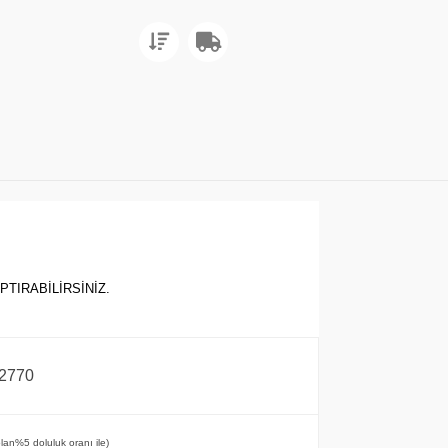
PTIRABİLİRSİNİZ.
2770
 olan%5 doluluk oranı ile)