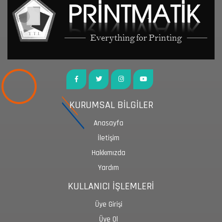
KURUMSAL BİLGİLER
Anasayfa
İletişim
Hakkımızda
Yardım
KULLANICI İŞLEMLERİ
Üye Girişi
Üye Ol