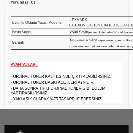
Yorumlar
(0)
:LEXMARK
Uyumlu Olduğu Yazıcı Modelleri
CX310DN,CX310N,CX410DTE,CX410
Baskı Sayısı
:2500 Sayfa
(ıso/ıec kriteri olan%5 doluluk ora
:
Müşterilerimiz %100 memnuniyet garanti ilk
Garanti
ürünü süre sınırı olmaksızın iade hakkına sahipt
AVANTAJLARI:
- ORJİNAL TONER KALİTESİNDE ÇIKTI ALABİLİRSİNİZ.
- ORJİNAL TONER BASKI ADETLERİ AYNIDIR.
- DAHA SONRA TIPKI ORJİNAL TONER GİBİ DOLUM
YAPTIRABİLİRSİNİZ.
- YAKLAŞIK OLARAK %75 TASARRUF EDERSİNİZ.