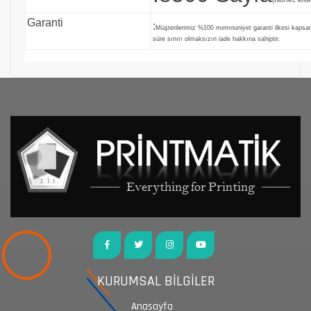
Garanti
:
Müşterilerimiz %100 memnuniyet garanti ilkesi kaps
süre sınırı olmaksızın iade hakkına sahiptir.
KURUMSAL BİLGİLER
Anasayfa