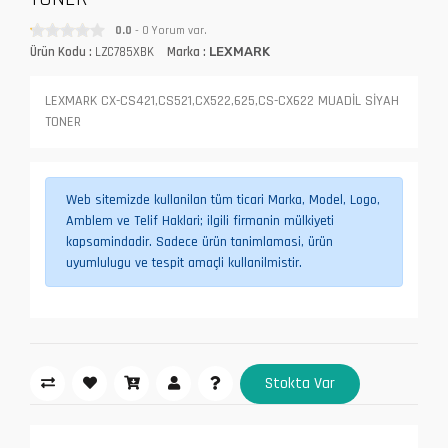
0.0
- 0 Yorum var.
Ürün Kodu :
LZC785XBK
Marka :
LEXMARK
LEXMARK CX-CS421,CS521,CX522,625,CS-CX622 MUADİL SİYAH
TONER
Web sitemizde kullanilan tüm ticari Marka, Model, Logo,
Amblem ve Telif Haklari; ilgili firmanin mülkiyeti
kapsamindadir. Sadece ürün tanimlamasi, ürün
uyumlulugu ve tespit amaçli kullanilmistir.
Stokta Var