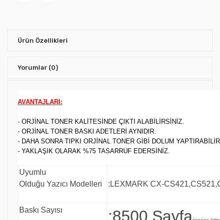
Ürün Özellikleri
Yorumlar
(0)
AVANTAJLARI:
- ORJİNAL TONER KALİTESİNDE ÇIKTI ALABİLİRSİNİZ.
- ORJİNAL TONER BASKI ADETLERİ AYNIDIR.
- DAHA SONRA TIPKI ORJİNAL TONER GİBİ DOLUM YAPTIRABİLİR
- YAKLAŞIK OLARAK %75 TASARRUF EDERSİNİZ.
Uyumlu
Olduğu Yazıcı Modelleri
:LEXMARK CX-CS421,CS521,
Baskı Sayısı
:8500 Sayfa
(ıso/ıec krit