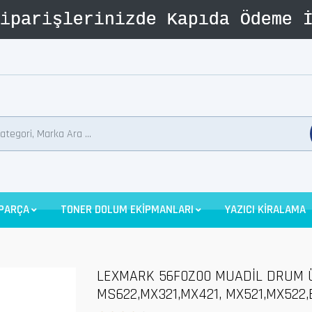
 PARÇA
TONER DOLUM EKİPMANLARI
YAZICI KİRALAMA
LEXMARK 56F0Z00 MUADİL DRUM ÜN
MS622,MX321,MX421, MX521,MX522,