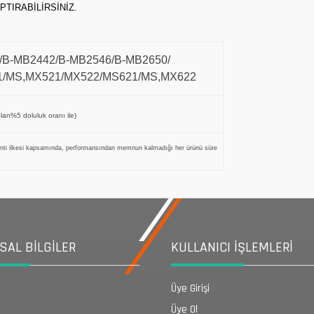
PTIRABİLİRSİNİZ.
8/B-MB2442/B-MB2546/B-MB2650/
/MS,MX521/MX522/MS621/MS,MX622
 olan%5 doluluk oranı ile)
nti ilkesi kapsamında, performansından memnun kalmadığı her ürünü süre
AL BİLGİLER
KULLANICI İŞLEMLERİ
Üye Girişi
Üye Ol