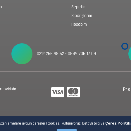
da
Sepetim
Siparişlerim
Hesabım
0212 266 98 62 - 0549 736 17 09
 Saklıdır.
Prot
düzenlemelere uygun çerezler (cookies) kullanıyoruz. Detaylı bilgiye
Çerez Politik