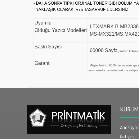
- DAHA SONRA TIPKI ORJİNAL TONER GİBİ DOLUM YA
- YAKLAŞIK OLARAK %75 TASARRUF EDERSİNİZ.
Uyumlu
:LEXMARK B-MB233
Olduğu Yazıcı Modelleri
MS-MX321/MS,MX421
Baskı Sayısı
:60000 Sayfa
(ıso/ıec kriteri
Garanti
:
Müşterilerimiz %100 memnuniyet gara
sınırı olmaksızın iade hakkına sahiptir.
KURUMS
Anasayfa
İletişim