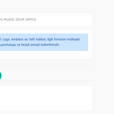
0 MUADİL DRUM ÜNİTESİ
 Logo, Amblem ve Telif Haklari; ilgili firmanin mülkiyeti
umlulugu ve tespit amaçli kullanilmistir.
L