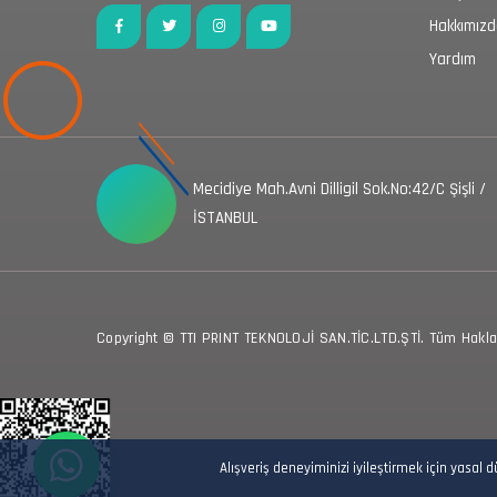
Hakkımız
Yardım
Mecidiye Mah.Avni Dilligil Sok.No:42/C Şişli /
İSTANBUL
Copyright © TTI PRINT TEKNOLOJİ SAN.TİC.LTD.ŞTİ. Tüm Hakları
Alışveriş deneyiminizi iyileştirmek için yasal 