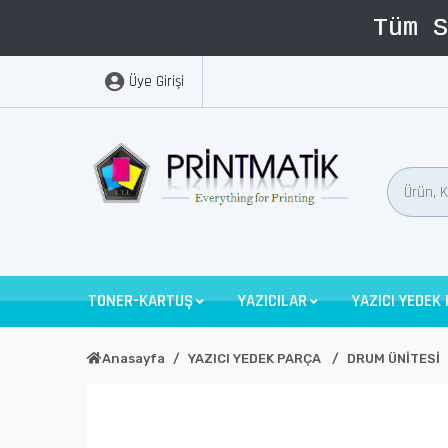
Üye Girişi
TONER-KARTUŞ
YAZICILAR
YAZICI YEDEK
Anasayfa
YAZICI YEDEK PARÇA
DRUM ÜNİTESİ