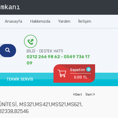
Anasayfa
Hakkımızda
Yardım
İletişim
BİLGİ - DESTEK HATTI
0212 266 98 62 - 0549 736 17
09
Sepetim
0
0.00 TL
TEKNİK SERVİS
Geri
İleri
İTESİ, MS321,MS421,MS521,MS621,
B2338,B2546