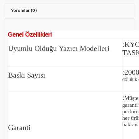
Yorumlar
(0)
Genel Özellikleri
:KY
Uyumlu Olduğu Yazıcı Modelleri
TASK
:2000
Baskı Sayısı
doluluk o
:
Müşte
garanti
perfor
her ürü
hakkına
Garanti