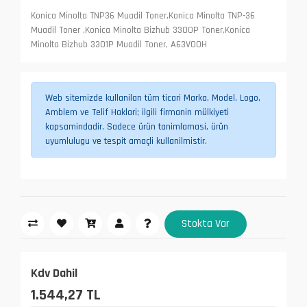
Konica Minolta TNP36 Muadil Toner,Konica Minolta TNP-36
Muadil Toner ,Konica Minolta Bizhub 3300P Toner,Konica
Minolta Bizhub 3301P Muadil Toner, A63V00H
Web sitemizde kullanilan tüm ticari Marka, Model, Logo,
Amblem ve Telif Haklari; ilgili firmanin mülkiyeti
kapsamindadir. Sadece ürün tanimlamasi, ürün
uyumlulugu ve tespit amaçli kullanilmistir.
Stokta Var
Kdv Dahil
1.544,27 TL