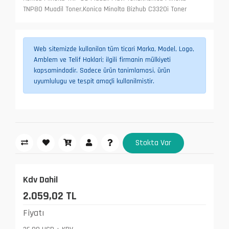
TNP80 Muadil Toner,Konica Minolta Bizhub C3320i Toner
Web sitemizde kullanilan tüm ticari Marka, Model, Logo,
Amblem ve Telif Haklari; ilgili firmanin mülkiyeti
kapsamindadir. Sadece ürün tanimlamasi, ürün
uyumlulugu ve tespit amaçli kullanilmistir.
Stokta Var
Kdv Dahil
2.059,02 TL
Fiyatı