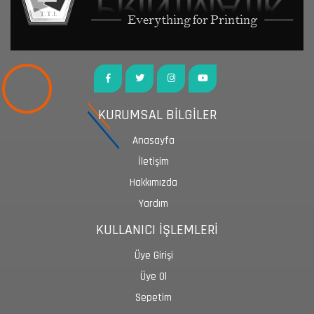
KURUMSAL BİLGİLER
Anasayfa
İletişim
Hakkımızda
Yardım
KULLANICI İŞLEMLERİ
Üye Girişi
Üye Ol
Sepetim