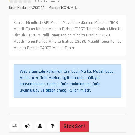
0.0
- 0 Yorum var.
Ürün Kodu :
KNZC619C
Marka :
KON.MİN.
Konica Minolta TN619 Muadil Mavi Toner,Konica Minolta TN618
Muadil Toner,Konica Minolta Bizhub C1060 Toner,Konica Minolta
Bizhub C1070 Muadil Toner,Konica Minolta Bizhub C3070
Muadil Toner,Konica Minolta Bizhub C3080 Muadil Toner,Konica
Minolta Bizhub C4070 Muadil Toner
Web sitemizde kullanilan tüm ticari Marka, Model, Logo,
Amblem ve Telif Haklari; ilgili firmanin mülkiyeti
kapsamindadir. Sadece ürün tanimlamasi, ürün
uyumlulugu ve tespit amaçli kullanilmistir.
Stok Sor !