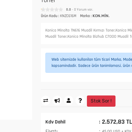
Toner
0.0
- 0 Yorum var.
Ürün Kodu :
KNZC616M
Marka :
KON.MİN.
Konica Minolta TN616 Muadil Kırmızı Toner,Konica M
Muadil Toner,Konica Minolta Bizhub C7000 Muadil T
Web sitemizde kullanilan tüm ticari Marka, Model,
kapsamindadir. Sadece ürün tanimlamasi, ürün uy
Stok Sor !
2.572,83 T
Kdv Dahil
Fiyatı
45,00 USD + KDV