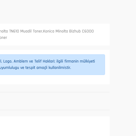
inolta TN610 Muadil Toner,Konica Minolta Bizhub C6000
oner
 Logo, Amblem ve Telif Haklari; ilgili firmanin mülkiyeti
umlulugu ve tespit amaçli kullanilmistir.
L