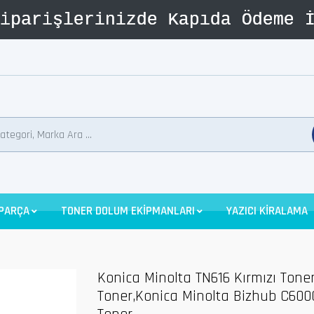
 PARÇA
TONER DOLUM EKİPMANLARI
YAZICI KİRALAMA
Konica Minolta TN616 Kırmızı Tone
Toner,Konica Minolta Bizhub C600