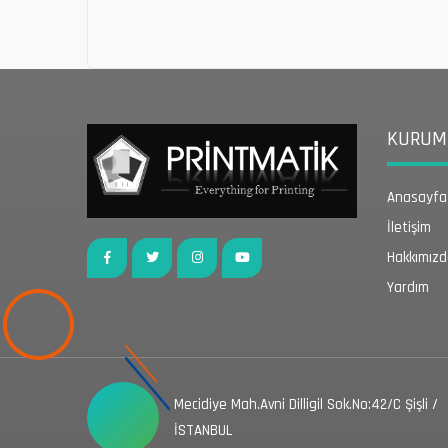
KURUMS
Anasayfa
İletişim
Hakkımız
Yardım
Mecidiye Mah.Avni Dilligil Sok.No:42/C Şişli /
İSTANBUL