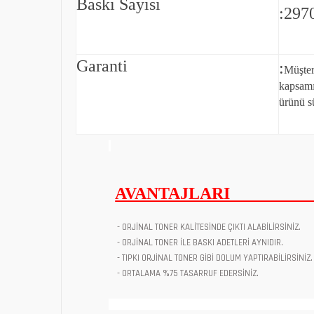
Baskı Sayısı
:297
Garanti
:
Müşter
kapsamı
ürünü sü
AVANTAJLARI
- ORJİNAL TONER KALİTESİNDE ÇIKTI ALABİLİRSİNİZ.
- ORJİNAL TONER İLE BASKI ADETLERİ AYNIDIR.
- TIPKI ORJİNAL TONER GİBİ DOLUM YAPTIRABİLİRSİNİZ.
- ORTALAMA %75 TASARRUF EDERSİNİZ.