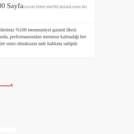
00 Sayfa
(ıso/ıec kriteri olan%5 doluluk oranı ile)
ilerimiz %100 memnuniyet garanti ilkesi
nda, performansından memnun kalmadığı her
re sınırı olmaksızın iade hakkına sahiptir.
 .