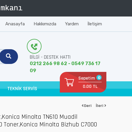
Anasayfa
Hakkımızda
Yardım
İletişim
BİLGİ - DESTEK HATTI
0212 266 98 62 - 0549 736 17
09
Sepetim
0
0.00 TL
TEKNİK SERVİS
Geri
İleri
r,Konica Minolta TN610 Muadil
0 Toner,Konica Minolta Bizhub C7000