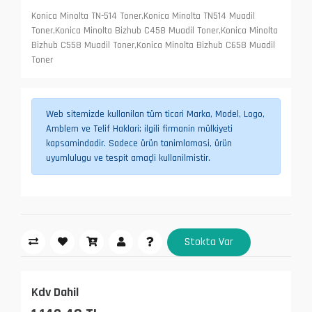
Konica Minolta TN-514 Toner,Konica Minolta TN514 Muadil
Toner,Konica Minolta Bizhub C458 Muadil Toner,Konica Minolta
Bizhub C558 Muadil Toner,Konica Minolta Bizhub C658 Muadil
Toner
Web sitemizde kullanilan tüm ticari Marka, Model, Logo,
Amblem ve Telif Haklari; ilgili firmanin mülkiyeti
kapsamindadir. Sadece ürün tanimlamasi, ürün
uyumlulugu ve tespit amaçli kullanilmistir.
Stokta Var
Kdv Dahil