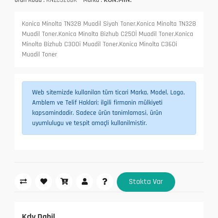
Konica Minolta TN328 Muadil Siyah Toner,Konica Minolta TN328
Muadil Toner,Konica Minolta Bizhub C250İ Muadil Toner,Konica
Minolta Bizhub C300i Muadil Toner,Konica Minolta C360i
Muadil Toner
Web sitemizde kullanilan tüm ticari Marka, Model, Logo,
Amblem ve Telif Haklari; ilgili firmanin mülkiyeti
kapsamindadir. Sadece ürün tanimlamasi, ürün
uyumlulugu ve tespit amaçli kullanilmistir.
Stokta Var
Kdv Dahil