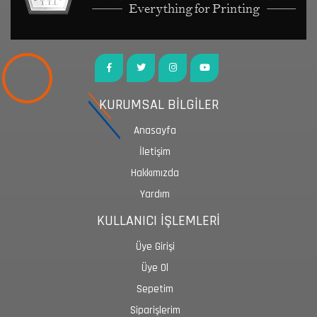
KURUMSAL BİLGİLER
Anasayfa
İletişim
Hakkımızda
Yardım
KULLANICI İŞLEMLERİ
Üye Girişi
Üye Ol
Sepetim
Siparişlerim