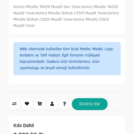
Konica Minolta TN328 Muadil Sarı Toner,Konica Minolta TN328
Muadil Toner,Konica Minolta Bizhub C250İ Muadil Toner,Konica
Minolta Bizhub C300i Muadil Toner,Konica Minolta C360i
Muadil Toner
Web sitemizde kullanilan tüm ticari Marka, Model, Logo,
Amblem ve Telif Haklari; ilgili firmanin mülkiyeti
kapsamindadir. Sadece ürün tanimlamasi, ürün
uyumlulugu ve tespit amaçli kullanilmistir.
Stokta Var
Kdv Dahil